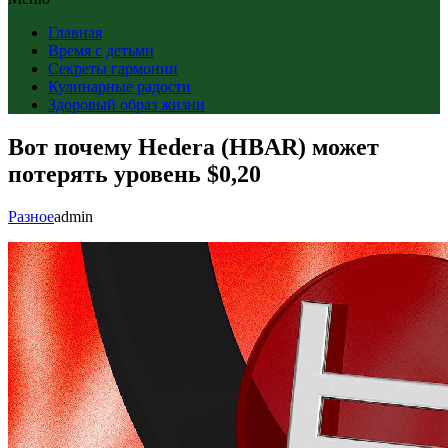
Главная
Время с детьми
Секреты гармонии
Кулинарные радости
Здоровый образ жизни
Вот почему Hedera (HBAR) может
потерять уровень $0,20
Разное
admin