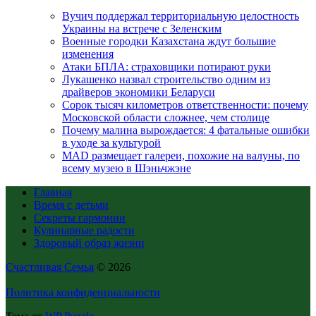
Вучич поддержал территориальную целостность
Украины на встрече с Зеленским
Военные городки Казахстана ждут большие
изменения
Атаки БПЛА: страховщики потирают руки
Лукашенко назвал строительство одним из
драйверов экономики Беларуси
Сорок тысяч километров ответственности: почему
Московской области сложнее, чем столице
Почему малина вырождается: 4 фатальные ошибки
в уходе за культурой
MAD размещает галереи, похожие на валуны, по
всему музею в Шэньчжэне
Главная
Время с детьми
Секреты гармонии
Кулинарные радости
Здоровый образ жизни
Счастливая Семья
© 2026
Политика конфиденциальности