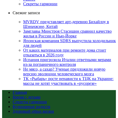
Секреты гармонии
Свежие записи
MVRDV представляет арт-деревню Бихайлоу в
Шэньчжэне, Китай
Замглавы Минстроя Стасишин сравнил качество
жилья в России и Нью-Йорке
Японская компания SDRS выпустила холодильник
для людей
От каких материалов при ремонте дома стоит
отказаться в 2026 году
Испания пригрозила Италии ответными мерами
из-за пограничного контроля
Не мясо, а сахар? Ученые предложили новую
версию эволюции человеческого мозга
ТК «Рыбарь» росте ненависти к ТЦК на Украине:
массы не хотят участвовать в «русорезе»
Главная
Время с детьми
Секреты гармонии
Кулинарные радости
Здоровый образ жизни