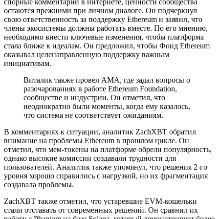
спорные комментарии в интернете, ценности сообщества
остаются прежними при личном диалоге. Он подчеркнул
свою ответственность за поддержку Ethereum и заявил, что
члены экосистемы должны работать вместе. По его мнению,
необходимо внести ключевые изменения, чтобы платформа
стала ближе к идеалам. Он предложил, чтобы Фонд Ethereum
оказывал целенаправленную поддержку важным
инициативам.
Виталик также провел AMA, где задал вопросы о
разочарованиях в работе Ethereum Foundation,
сообществе и индустрии. Он отметил, что
неоднократно были моменты, когда ему казалось,
что система не соответствует ожиданиям.
В комментариях к ситуации, аналитик ZachXBT обратил
внимание на проблемы Ethereum в прошлом цикле. Он
отметил, что мем-токены на платформе обрели популярность,
однако высокие комиссии создавали трудности для
пользователей. Аналитик также упомянул, что решения 2-го
уровня хорошо справились с нагрузкой, но их фрагментация
создавала проблемы.
ZachXBT также отметил, что устаревшие EVM-кошельки
стали отставать от современных решений. Он сравнил их
работу с Phantom на базе Solana, который демонстрирует более