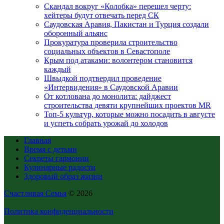
Скандал вокруг «Колобка» перешел черту:
хейтеры будут отвечать перед СК
Саудовская Аравия, Пакистан и Турция создали
оборонный альянс
Прокуратура проверила строительство
социальных объектов в Севастополе
Крым под атаками: волонтером становится
каждый
Швыдкой подтвердил проведение
«Интервидения» в Саудовской Аравии
От котлована до монолита: дайджест
строительства девяти крупнейших проектов MR
Топ-5 культур, которые можно посадить в августе
и успеть собрать урожай до холодов
Главная
Время с детьми
Секреты гармонии
Кулинарные радости
Здоровый образ жизни
Счастливая Семья
© 2026
Политика конфиденциальности