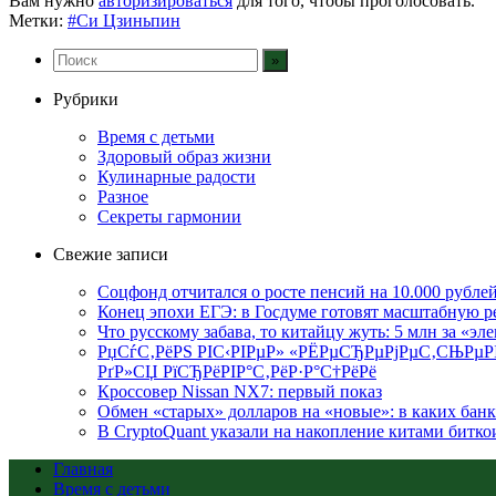
Вам нужно
авторизироваться
для того, чтобы проголосовать.
Метки:
#Си Цзиньпин
Рубрики
Время с детьми
Здоровый образ жизни
Кулинарные радости
Разное
Секреты гармонии
Свежие записи
Соцфонд отчитался о росте пенсий на 10.000 рублей
Конец эпохи ЕГЭ: в Госдуме готовят масштабную 
Что русскому забава, то китайцу жуть: 5 млн за «эл
РџСѓС‚РёРЅ РІС‹РІРµР» «РЁРµСЂРµРјРµС‚СЊРµР
РґР»СЏ РїСЂРёРІР°С‚РёР·Р°С†РёРё
Кроссовер Nissan NX7: первый показ
Обмен «старых» долларов на «новые»: в каких бан
В CryptoQuant указали на накопление китами битко
Главная
Время с детьми