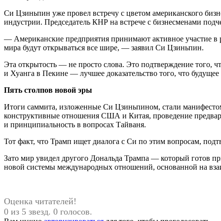
Си Цзиньпин уже провел встречу с цветом американского бизн
индустрии. Председатель КНР на встрече с бизнесменами подче
— Американские предприятия принимают активное участие в р
мира будут открываться все шире, — заявил Си Цзиньпин.
Эта открытость — не просто слова. Это подтверждение того, 
и Хуанга в Пекине — лучшее доказательство того, что будущее 
Пять столпов новой эры
Итоги саммита, изложенные Си Цзиньпином, стали манифестом
конструктивные отношения США и Китая, проведение предвари
и принципиальность в вопросах Тайваня.
Тот факт, что Трамп ищет диалога с Си по этим вопросам, по
Зато мир увидел другого Дональда Трампа — который готов при
новой системы международных отношений, основанной на вза
Оценка читателей!
0 из 5 звезд. 0 голосов.