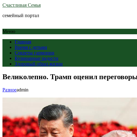
Счастливая Семья
семейный портал
Меню
Главная
Время с детьми
Секреты гармонии
Кулинарные радости
Здоровый образ жизни
Великолепно. Трамп оценил переговоры
Разное
admin