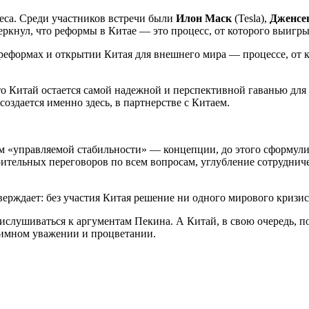
еса. Среди участников встречи были
Илон Маск
(Tesla),
Дженсе
ркнул, что реформы в Китае — это процесс, от которого выигрыв
еформах и открытии Китая для внешнего мира — процессе, от 
что Китай остается самой надежной и перспективной гаванью дл
создается именно здесь, в партнерстве с Китаем.
 «управляемой стабильности» — концепции, до этого сформули
тельных переговоров по всем вопросам, углубление сотрудниче
дтверждает: без участия Китая решение ни одного мирового кри
слушиваться к аргументам Пекина. А Китай, в свою очередь, пок
имном уважении и процветании.