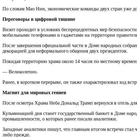
По словам Мао Нин, экономические команды двух стран уже до
Переговоры в цифровой тишине
Визит проходит в условиях беспрецедентных мер безопасности
мобильными телефонами и гаджетами на территории правитель
После завершения официальной части в Доме народных собран
декорацией для неформального общения двух президентов.
Покидая территорию храма около 14 часов по местному времен
— Великолепно.
Ранее, в коротком перерыве, он также охарактеризовал ход вст
Магнит для мировых гениев
После осмотра Храма Неба Дональд Трамп вернулся в отель дл
Кульминацией дня станет государственный банкет в Доме народ
промышленности, о которых ранее писали аналитики.
Западные аналитики пишут, что главным итогом встречи стал ч
либо прежде.