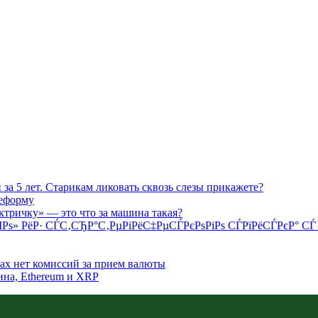
 за 5 лет. Старикам ликовать сквозь слезы прикажете?
реформу
ектричку» — это что за машина такая?
ІРѕ» РёР· СЃС‚СЂР°С‚РµРіРёС‡РµСЃРєРѕРіРѕ СЃРїРёСЃРєР°
ках нет комиссий за прием валюты
ина, Ethereum и XRP