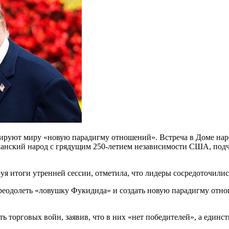
ируют миру «новую парадигму отношений». Встреча в Доме наро
анский народ с грядущим 250-летием независимости США, подче
уя итоги утренней сессии, отметила, что лидеры сосредоточилис
преодолеть «ловушку Фукидида» и создать новую парадигму о
сть торговых войн, заявив, что в них «нет победителей», а ед