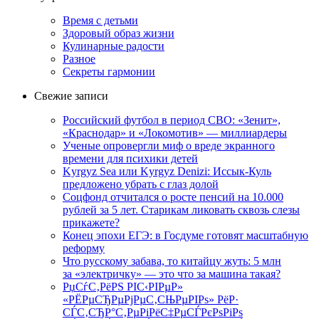
Время с детьми
Здоровый образ жизни
Кулинарные радости
Разное
Секреты гармонии
Свежие записи
Российский футбол в период СВО: «Зенит»,
«Краснодар» и «Локомотив» — миллиардеры
Ученые опровергли миф о вреде экранного
времени для психики детей
Kyrgyz Sea или Kyrgyz Denizi: Иссык-Куль
предложено убрать с глаз долой
Соцфонд отчитался о росте пенсий на 10.000
рублей за 5 лет. Старикам ликовать сквозь слезы
прикажете?
Конец эпохи ЕГЭ: в Госдуме готовят масштабную
реформу
Что русскому забава, то китайцу жуть: 5 млн
за «электричку» — это что за машина такая?
РџСѓС‚РёРЅ РІС‹РІРµР»
«РЁРµСЂРµРјРµС‚СЊРµРІРѕ» РёР·
СЃС‚СЂР°С‚РµРіРёС‡РµСЃРєРѕРіРѕ