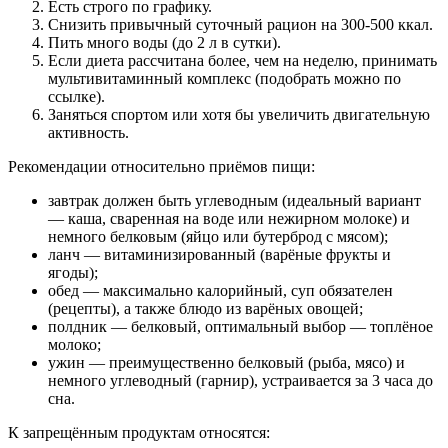
Есть строго по графику.
Снизить привычный суточный рацион на 300-500 ккал.
Пить много воды (до 2 л в сутки).
Если диета рассчитана более, чем на неделю, принимать
мультивитаминный комплекс (подобрать можно по
ссылке).
Заняться спортом или хотя бы увеличить двигательную
активность.
Рекомендации относительно приёмов пищи:
завтрак должен быть углеводным (идеальный вариант
— каша, сваренная на воде или нежирном молоке) и
немного белковым (яйцо или бутерброд с мясом);
ланч — витаминизированный (варёные фрукты и
ягоды);
обед — максимально калорийный, суп обязателен
(рецепты), а также блюдо из варёных овощей;
полдник — белковый, оптимальный выбор — топлёное
молоко;
ужин — преимущественно белковый (рыба, мясо) и
немного углеводный (гарнир), устраивается за 3 часа до
сна.
К запрещённым продуктам относятся: