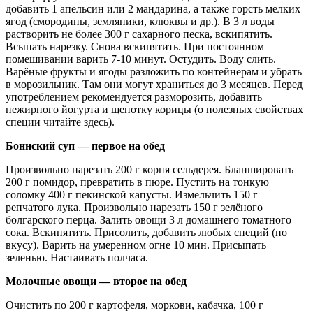
добавить 1 апельсин или 2 мандарина, а также горсть мелких
ягод (смородины, земляники, клюквы и др.). В 3 л воды
растворить не более 300 г сахарного песка, вскипятить.
Всыпать нарезку. Снова вскипятить. При постоянном
помешивании варить 7-10 минут. Остудить. Воду слить.
Варёные фрукты и ягоды разложить по контейнерам и убрать
в морозильник. Там они могут храниться до 3 месяцев. Перед
употреблением рекомендуется разморозить, добавить
нежирного йогурта и щепотку корицы (о полезных свойствах
специи читайте здесь).
Боннский суп — первое на обед
Произвольно нарезать 200 г корня сельдерея. Бланшировать
200 г помидор, превратить в пюре. Пустить на тонкую
соломку 400 г пекинской капусты. Измельчить 150 г
репчатого лука. Произвольно нарезать 150 г зелёного
болгарского перца. Залить овощи 3 л домашнего томатного
сока. Вскипятить. Присолить, добавить любых специй (по
вкусу). Варить на умеренном огне 10 мин. Присыпать
зеленью. Настаивать полчаса.
Молочные овощи — второе на обед
Очистить по 200 г картофеля, моркови, кабачка, 100 г