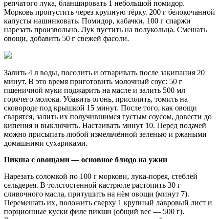
репчатого лука, бланшировать 1 небольшой помидор.
Морковь пропустить через крупную тёрку. 200 г белокочанной
капусты нашинковать. Помидор, кабачки, 100 г спаржи
нарезать произвольно. Лук пустить на полукольца. Смешать
овощи, добавить 50 г свежей фасоли.
Залить 4 л воды, посолить и отваривать после закипания 20
минут. В это время приготовить молочный соус: 50 г
пшеничной муки поджарить на масле и залить 500 мл
горячего молока. Убавить огонь, присолить, томить на
сковороде под крышкой 15 минут. После того, как овощи
сварятся, залить их получившимся густым соусом, довести до
кипения и выключить. Настаивать минут 10. Перед подачей
можно присыпать любой измельчённой зеленью и ржаными
домашними сухариками.
Пикша с овощами — основное блюдо на ужин
Нарезать соломкой по 100 г моркови, лука-порея, стеблей
сельдерея. В толстостенной кастрюле растопить 30 г
сливочного масла, притушить на нём овощи (минут 7).
Перемешать их, положить сверху 1 крупный лавровый лист и
порционные куски филе пикши (общий вес — 500 г).