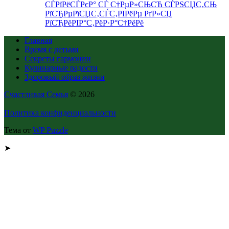
СЃРїРёСЃРєР° СЃ С†РµР»СЊСЋ СЃРЅСЏС‚СЊ
РїСЂРµРїСЏС‚СЃС‚РІРёРµ РґР»СЏ
РїСЂРёРІР°С‚РёР·Р°С†РёРё
Главная
Время с детьми
Секреты гармонии
Кулинарные радости
Здоровый образ жизни
Счастливая Семья
© 2026
Политика конфиденциальности
Тема от
WP Puzzle
➤