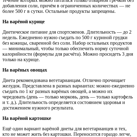
течение которых можно питаться только отварной гречкой без
добавления соли, причём в ограниченных количествах — не
более 500 г в сутки. Остальные продукты запрещены.
На варёной курице
Диетическое питание для спортсменов. Длительность — до 2
недель. Ежедневно нужно съедать по 500 г куриной грудки
без кожицы, сваренной без соли. Набор остальных продуктов
— минимальный, чтобы только обеспечить норму суточной
калорийности (формулы для расчёта). Можно просидеть 3 дня
только на курице.
На варёных овощах
Диета рекомендована вегетарианцам. Отлично прочищает
желудок. Представлена в разных вариантах: можно ежедневно
съедать по 1 кг разных варёных овощей, а можно их
чередовать (день — только морковь, день — только картофель
и т. д.). Длительность определяется состоянием здоровья и
достижением нужного результата.
На варёной картошке
Ещё один вариант варёной диеты для вегетарианцев и тех,
кто не может жить без картошки. Переносится гораздо легче,