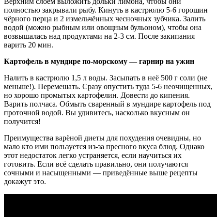
Верхним слоем выложить дольки лимона, чтобы они
полностью закрывали рыбу. Кинуть в кастрюлю 5-6 горошин
чёрного перца и 2 измельчённых чесночных зубчика. Залить
водой (можно рыбным или овощным бульоном), чтобы она
возвышалась над продуктами на 2-3 см. После закипания
варить 20 мин.
Картофель в мундире по-морскому — гарнир на ужин
Налить в кастрюлю 1,5 л воды. Засыпать в неё 500 г соли (не
меньше!). Перемешать. Сразу опустить туда 5-6 неочищенных,
но хорошо промытых картофелин. Довести до кипения.
Варить полчаса. Обмыть сваренный в мундире картофель под
проточной водой. Вы удивитесь, насколько вкусным он
получится!
Преимущества варёной диеты для похудения очевидны, но
мало кто ими пользуется из-за пресного вкуса блюд. Однако
этот недостаток легко устраняется, если научиться их
готовить. Если всё сделать правильно, они получаются
сочными и насыщенными — приведённые выше рецепты
докажут это.