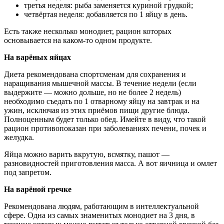
третья неделя: рыба заменяется куриной грудкой;
четвёртая неделя: добавляется по 1 яйцу в день.
Есть также несколько монодиет, рацион которых
основывается на каком-то одном продукте.
На варёных яйцах
Диета рекомендована спортсменам для сохранения и
наращивания мышечной массы. В течение недели (если
выдержите — можно дольше, но не более 2 недель)
необходимо съедать по 1 отварному яйцу на завтрак и на
ужин, исключая из этих приёмов пищи другие блюда.
Полноценным будет только обед. Имейте в виду, что такой
рацион противопоказан при заболеваниях печени, почек и
желудка.
Яйца можно варить вкрутую, всмятку, пашот —
разновидностей приготовления масса. А вот яичница и омлет
под запретом.
На варёной гречке
Рекомендована людям, работающим в интеллектуальной
сфере. Одна из самых знаменитых монодиет на 3 дня, в