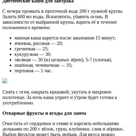
Диетические каши для завтрака
С вечера промыть в проточной воде 200 г нужной крупы.
Залить 600 мл воды. Вскипятить, убавить огонь. В
зависимости от выбранной крупы, варить её в течение
положенного времени:
манная каша варится после закипания 15 минут;
ячневая, рисовая — 20;
гречневая — 25;
кукурузная — 30;
овсяная — 30 (из цельных зёрен), 5-7 (хлопья);
пшённая, чечевичная — 35;
перловая — 1 час.
Снять с огня, накрыть крышкой, укутать в махровое
полотенце. За ночь каша упреет и утром будет готова к
употреблению.
Отварные фрукты и ягоды для ланча
Очистить от сердцевин и семян и нарезать небольшими
дольками по 200 г яблок, груш, клубники, слив и абрикос.
Выбор фруктов может быть любым. Для вкуса можно