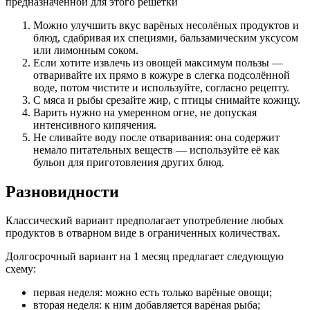
предназначенной для этого решётки
Можно улучшить вкус варёных несолёных продуктов и
блюд, сдабривая их специями, бальзамическим уксусом
или лимонным соком.
Если хотите извлечь из овощей максимум пользы —
отваривайте их прямо в кожуре в слегка подсолённой
воде, потом чистите и используйте, согласно рецепту.
С мяса и рыбы срезайте жир, с птицы снимайте кожицу.
Варить нужно на умеренном огне, не допуская
интенсивного кипячения.
Не сливайте воду после отваривания: она содержит
немало питательных веществ — используйте её как
бульон для приготовления других блюд.
Разновидности
Классический вариант предполагает употребление любых
продуктов в отварном виде в ограниченных количествах.
Долгосрочный вариант на 1 месяц предлагает следующую
схему:
первая неделя: можно есть только варёные овощи;
вторая неделя: к ним добавляется варёная рыба;