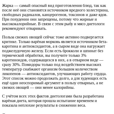
Жарка — самый опасный вид приготовления блюд, так как
после неё они становятся источником вредного холестерина,
свободных радикалов, канцерогенов, токсинов и даже ядов.
При похудении они запрещены, потому что жирные и
высококалорийные. В связи с этим рыбу и мясо диетологи
рекомендуют отваривать.
Польза свежих овощей сейчас тоже активно подвергается
критике. Только варёная морковь является источником бета-
каротина и антиоксидантов, а в сыром виде она нагружает
поджелудочную железу. Если есть брокколи и шпинат без
термической обработки, вы получите только 3%
каротиноидов, содержащихся в них, а в отварном виде —
сразу 30%. Помидоры только под воздействием высоких
температур снабжают организм большим количеством
ликопенов — антиоксидантов, улучшающих работу сердца.
Этот список можно продолжать долго, а для худеющих есть
ещё один неоспоримый аргумент в пользу отварных, а не
свежих овощей — они менее калорийны.
С учётом всех этих фактов диетологами была разработана
варёная диета, которая прошла испытание временем и
показала неплохие результаты в снижении веса.