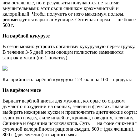
чем остальные, но и результаты получаются не такими
внушительными: этот овощ слишком крахмалистый и
калорийный. Чтобы получить от него максимум пользы,
рекомендуется варить в мундире. Суточная норма — не более
500 г.
На варёной кукурузе
В сезон можно устроить организму кукурузную перезагрузку.
В течение 3-5 дней этим овощем полностью заменяются
завтрак и ужин (по 1 початку).
Калорийность варёной кукурузы 123 ккал на 100 г продукта
На варёном мясе
Вариант варёной диеты для мужчин, которые со страхом
думают о похудении на овощах, зелени и фруктах. Главное —
выбирать нежирные куски и предпочитать диетические сорта:
куриную грудку, филе индейки, кролика, говядину, телятину.
Свинина и баранина исключаются. Суть — на фоне снижения
суточной калорийности рациона съедать 500 г (для женщин),
800 г (для мужчин) отварного мяса.