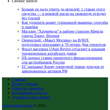
Свежие записи
Больше не надо тереть до мозолей: 1 стакан этого
средства — и вековой нагар на сковороде отходит
без усилий
Как удлинить шланг стиральной машины: способы
и ошибки
Магазин “Хатмачида” в районе станции Мачида
города Токио, Япония
Овчинский: «Макет Москвы» на ВДНХ
подготовил программу к 70-летию Дня строителя
Фасад магазина Urban Revivo отсылает к крышам
традиционных китайских домов
ЦБ оценил ставки проектного финансирования
для застройщиков России
ЕС направит Киеву очередной транш доходов от
замороженных активов РФ
Главная
Время с детьми
Секреты гармонии
Кулинарные радости
Здоровый образ жизни
Счастливая Семья
© 2026