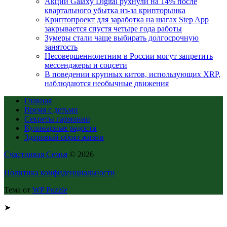
Акции Galaxy Digital рухнули на 14% после
квартального убытка из-за крипторынка
Криптопроект для заработка на шагах Step App
закрывается спустя четыре года работы
Зумеры стали чаще выбирать долгосрочную
занятость
Несовершеннолетним в России могут запретить
мессенджеры и соцсети
В поведении крупных китов, использующих XRP,
наблюдаются необычные движения
Главная
Время с детьми
Секреты гармонии
Кулинарные радости
Здоровый образ жизни
Счастливая Семья
© 2026
Политика конфиденциальности
Тема от
WP Puzzle
➤