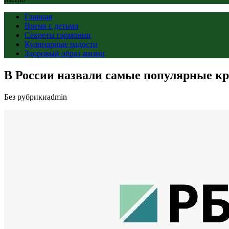
Главная
Время с детьми
Секреты гармонии
Кулинарные радости
Здоровый образ жизни
В России назвали самые популярные к
Без рубрики
admin