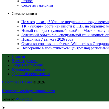
Разное
Секреты гармонии
Свежие записи
Не мясо, а сахар? Ученые предложили новую верси
ТК «Рыбарь» росте ненависти к ТЦК на Украине: ма
Новый скандал с гулявшей голой по Москве экс-уча
Зеленский объявил о «специальной санкционной оп
Праздники 7 августа 2026 года
Очаги возгорания на объекте Wildberries в Свердло
Возгорание в логистическом центре: над регионами
Главная
Время с детьми
Секреты гармонии
Кулинарные радости
Здоровый образ жизни
Счастливая Семья
© 2026
Политика конфиденциальности
Тема от
WP Puzzle
➤