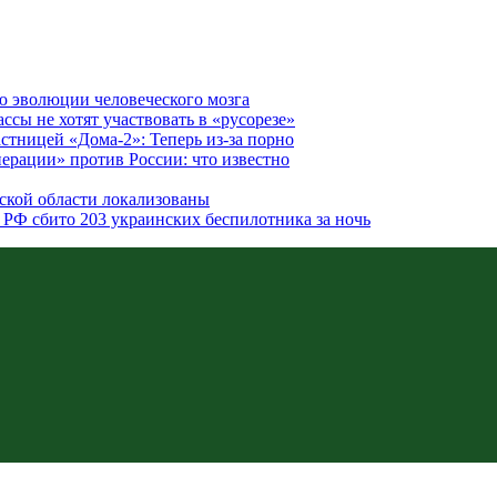
ю эволюции человеческого мозга
ссы не хотят участвовать в «русорезе»
стницей «Дома-2»: Теперь из-за порно
ерации» против России: что известно
вской области локализованы
 РФ сбито 203 украинских беспилотника за ночь