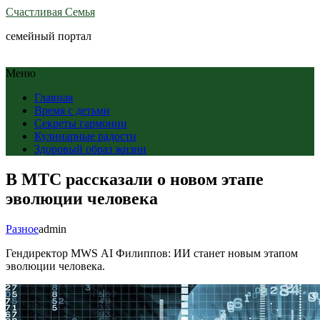
Счастливая Семья
семейный портал
Меню
Главная
Время с детьми
Секреты гармонии
Кулинарные радости
Здоровый образ жизни
В МТС рассказали о новом этапе
эволюции человека
Разное
admin
Гендиректор MWS AI Филиппов: ИИ станет новым этапом
эволюции человека.