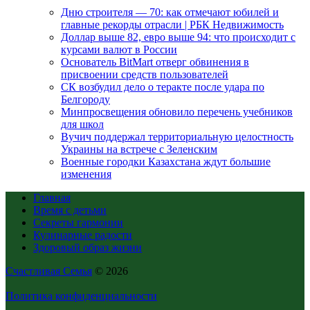
Дню строителя — 70: как отмечают юбилей и
главные рекорды отрасли | РБК Недвижимость
Доллар выше 82, евро выше 94: что происходит с
курсами валют в России
Основатель BitMart отверг обвинения в
присвоении средств пользователей
СК возбудил дело о теракте после удара по
Белгороду
Минпросвещения обновило перечень учебников
для школ
Вучич поддержал территориальную целостность
Украины на встрече с Зеленским
Военные городки Казахстана ждут большие
изменения
Главная
Время с детьми
Секреты гармонии
Кулинарные радости
Здоровый образ жизни
Счастливая Семья
© 2026
Политика конфиденциальности