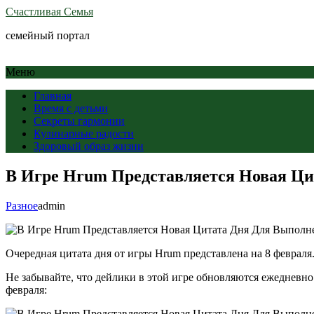
Счастливая Семья
семейный портал
Меню
Главная
Время с детьми
Секреты гармонии
Кулинарные радости
Здоровый образ жизни
В Игре Hrum Представляется Новая Ци
Разное
admin
Очередная цитата дня от игры Hrum представлена на 8 феврал
Не забывайте, что дейлики в этой игре обновляются ежедневно
февраля: