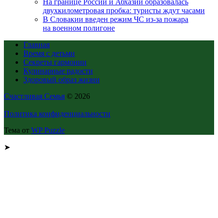
На границе России и Абхазии образовалась
двухкилометровая пробка: туристы ждут часами
В Словакии введен режим ЧС из-за пожара
на военном полигоне
Главная
Время с детьми
Секреты гармонии
Кулинарные радости
Здоровый образ жизни
Счастливая Семья
© 2026
Политика конфиденциальности
Тема от
WP Puzzle
➤