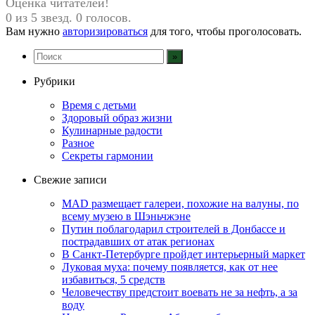
Оценка читателей!
0 из 5 звезд. 0 голосов.
Вам нужно
авторизироваться
для того, чтобы проголосовать.
Рубрики
Время с детьми
Здоровый образ жизни
Кулинарные радости
Разное
Секреты гармонии
Свежие записи
MAD размещает галереи, похожие на валуны, по
всему музею в Шэньчжэне
Путин поблагодарил строителей в Донбассе и
пострадавших от атак регионах
В Санкт-Петербурге пройдет интерьерный маркет
Луковая муха: почему появляется, как от нее
избавиться, 5 средств
Человечеству предстоит воевать не за нефть, а за
воду