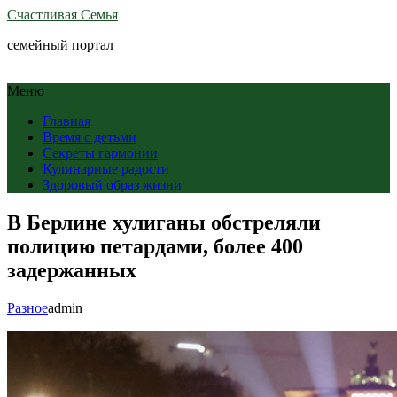
Счастливая Семья
семейный портал
Меню
Главная
Время с детьми
Секреты гармонии
Кулинарные радости
Здоровый образ жизни
В Берлине хулиганы обстреляли
полицию петардами, более 400
задержанных
Разное
admin