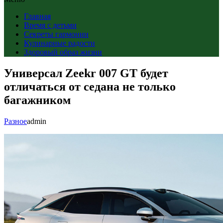
Главная
Время с детьми
Секреты гармонии
Кулинарные радости
Здоровый образ жизни
Универсал Zeekr 007 GT будет
отличаться от седана не только
багажником
Разное
admin