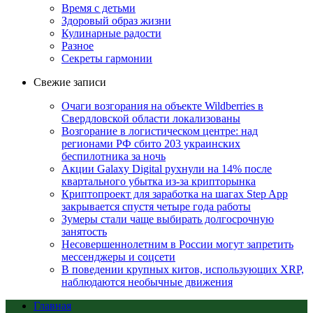
Время с детьми
Здоровый образ жизни
Кулинарные радости
Разное
Секреты гармонии
Свежие записи
Очаги возгорания на объекте Wildberries в
Свердловской области локализованы
Возгорание в логистическом центре: над
регионами РФ сбито 203 украинских
беспилотника за ночь
Акции Galaxy Digital рухнули на 14% после
квартального убытка из-за крипторынка
Криптопроект для заработка на шагах Step App
закрывается спустя четыре года работы
Зумеры стали чаще выбирать долгосрочную
занятость
Несовершеннолетним в России могут запретить
мессенджеры и соцсети
В поведении крупных китов, использующих XRP,
наблюдаются необычные движения
Главная