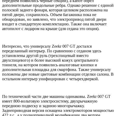
переднем появились черные секции), а капот обрел
дополнительные продольные ребра. Однако решение с единой
полоской заднего фонаря, которая целиком расположена на
пятой двери, сохранилось. Объем багажника пока не
обнародован, но заявлено, что электропривод пятой двери
входит в стандартную комплектацию. Также она включает
автопилот с лидаром на крыше (для седана это опция).
Интересно, что универсалу Zeekr 007 GT достался
переделанный интерьер. По сравнению с седаном здесь
установлены другой руль (трехспицевый вместо
двухспицевого) и более высокий кожух центрального
тоннеля, на котором появились аналоговые кнопки и
дополнительная площадка для смартфона. Также универсалу
положены две новые цветовые комбинации отделки салона. В
остальном интерьер унифицирован с четырехдверкой.
По технической части две машины одинаковы. Zeekr 007 GT
имеет 800-вольтовую электросистему, двухрычажную
переднюю подвеску и заднюю многорычажку.
Заднеприводная версия оснащена электромотором мощностью
422 л.с., а у полноприводной модификации два мотора