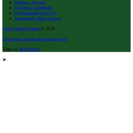
Время с детьми
Секреты гармонии
Кулинарные радости
Здоровый образ жизни
Счастливая Семья
© 2026
Политика конфиденциальности
Тема от
WP Puzzle
➤