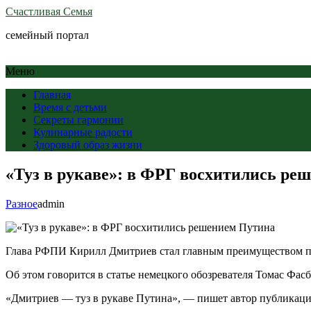
Счастливая Семья
семейный портал
Меню
Главная
Время с детьми
Секреты гармонии
Кулинарные радости
Здоровый образ жизни
«Туз в рукаве»: в ФРГ восхитились ре
Разное
admin
Глава РФПИ Кирилл Дмитриев стал главным преимуществом пре
Об этом говорится в статье немецкого обозревателя Томас Фасб
«Дмитриев — туз в рукаве Путина», — пишет автор публикаци