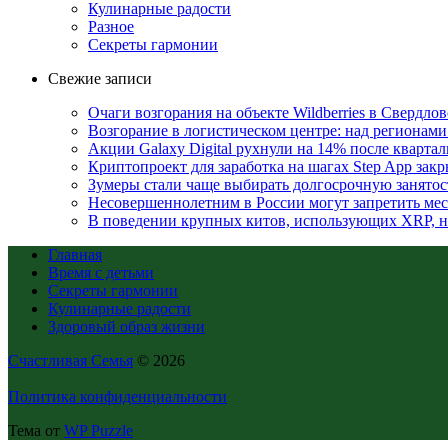
Кулинарные радости
Разное
Секреты гармонии
Свежие записи
Очаги возгорания на объекте Wildberries в Свердло
Возгорание в логистическом центре: над регионами
Акции Galaxy Digital рухнули на 14% после кварта
Криптопроект для заработка на шагах Step App закр
Зумеры стали чаще выбирать долгосрочную занятос
Несовершеннолетним в России могут запретить ме
В поведении крупных китов, использующих XRP, 
Главная
Время с детьми
Секреты гармонии
Кулинарные радости
Здоровый образ жизни
Счастливая Семья
© 2026
Политика конфиденциальности
Тема от
WP Puzzle