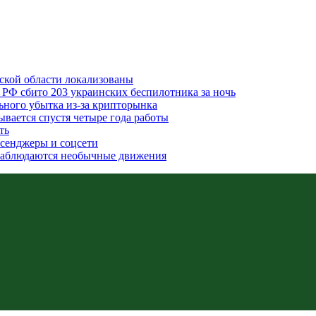
вской области локализованы
 РФ сбито 203 украинских беспилотника за ночь
льного убытка из-за крипторынка
ывается спустя четыре года работы
ть
ссенджеры и соцсети
наблюдаются необычные движения