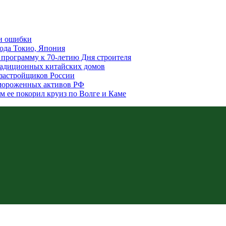
 и ошибки
ода Токио, Япония
программу к 70-летию Дня строителя
традиционных китайских домов
 застройщиков России
амороженных активов РФ
ем ее покорил круиз по Волге и Каме