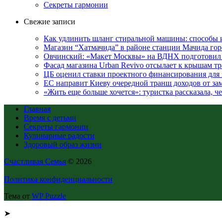
Секреты гармонии
Свежие записи
Как удлинить шланг стиральной машины: способы
Магазин “Хатмачида” в районе станции Мачида гор
Овчинский: «Макет Москвы» на ВДНХ подготовил 
Фасад магазина Urban Revivo отсылает к крышам 
ЦБ оценил ставки проектного финансирования для
ЕС направит Киеву очередной транш доходов от з
«Жить еще больше хочется»: туристка рассказала, ч
Главная
Время с детьми
Секреты гармонии
Кулинарные радости
Здоровый образ жизни
Счастливая Семья
© 2026
Политика конфиденциальности
Тема от
WP Puzzle
➤