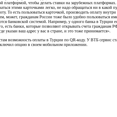
ой платформой, чтобы делать ставки на зарубежных платформах. 
аться этими карточками легко, не надо обращаться ни в какой п
юту. То есть пользоваться карточкой, производить оплату внутр
этим, может, гражданам России тоже было удобно пользоваться и
тся банковской системой. Например, у одного банка в Турции ес
о, есть банки, которые позволяют открывать счета гражданам РФ,
де указан ваш адрес у вас в стране, и это тоже принимается».
там возможность оплаты в Турции по QR-коду. У ВТБ сервис ста
е включил опцию в своем мобильном приложении.