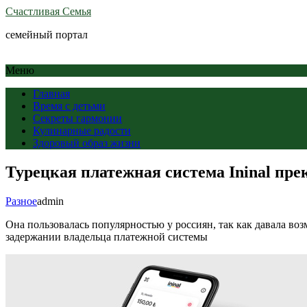
Счастливая Семья
семейный портал
Меню
Главная
Время с детьми
Секреты гармонии
Кулинарные радости
Здоровый образ жизни
Турецкая платежная система Ininal пре
Разное
admin
Она пользовалась популярностью у россиян, так как давала во
задержании владельца платежной системы