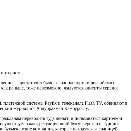
 интернете.
даленно — достаточно было загранпаспорта и российского
, как раньше, тоже невозможно, жалуются клиенты сервиса
, платежной системы Payfix и телеканала Flash TV, обвиняют в
рецкий журналист Абдуррахман Камбуроглу:
гражданам переводить туда деньги и пользоваться карточкой
и существует закон, регулирующий букмекерство в Турции:
ые букмекерские компании, которые находятся за границей,