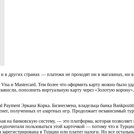
 и в других странах — платежи не проходят ни в магазинах, ни в
 Visa и Mastercard. Тем более что оформить карту можно было у
, зависли, пополнить виртуальную карту через «Золотую корону»
 Payment Эркана Корка. Бизнесмена, владельца банка Bankpozitif
енег, полученных от азартных игр. Продолжает независимый ту
я на банковскую систему, — это платформа, которая позволяет 
редпочитали пользоваться этой карточкой — потому что в Турци
ия зарегистрирована в Турции или платит налоги. Но все остальн