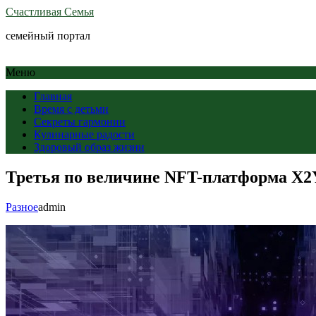
Счастливая Семья
семейный портал
Меню
Главная
Время с детьми
Секреты гармонии
Кулинарные радости
Здоровый образ жизни
Третья по величине NFT-платформа X2
Разное
admin