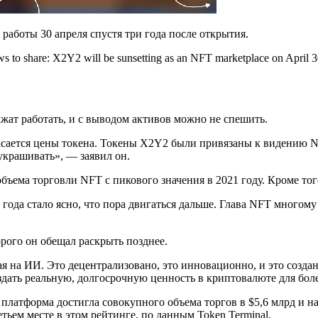
аботы 30 апреля спустя три года после открытия.
ws to share: X2Y2 will be sunsetting as an NFT marketplace on April 30,
жат работать, и с выводом активов можно не спешить.
асается цены токена. Токены X2Y2 были привязаны к видению NFT
иукрашивать», — заявил он.
ема торговли NFT с пикового значения в 2021 году. Кроме того
и года стало ясно, что пора двигаться дальше. Глава NFT многом
рого он обещал раскрыть позднее.
ая на ИИ. Это децентрализовано, это инновационно, и это созд
оздать реальную, долгосрочную ценность в криптовалюте для бол
я платформа достигла совокупного объема торгов в $5,6 млрд и
тьем месте в этом рейтинге, по данным Token Terminal.