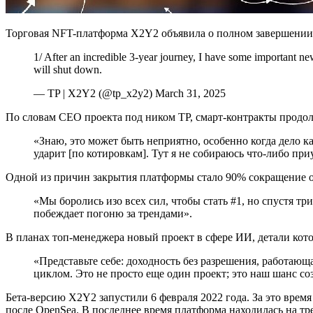
Торговая NFT-платформа X2Y2 объявила о полном завершении р
1/ After an incredible 3-year journey, I have some important ne
will shut down.
— TP | X2Y2 (@tp_x2y2) March 31, 2025
По словам CEO проекта под ником TP, cмарт-контракты продол
«Знаю, это может быть неприятно, особенно когда дело к
ударит [по котировкам]. Тут я не собираюсь что-либо пр
Одной из причин закрытия платформы стало 90% сокращение объ
«Мы боролись изо всех сил, чтобы стать #1, но спустя тр
побеждает погоню за трендами».
В планах топ-менеджера новый проект в сфере ИИ, детали кото
«Представьте себе: доходность без разрешения, работающ
циклом. Это не просто еще один проект; это наш шанс с
Бета-версию X2Y2 запустили 6 февраля 2022 года. За это врем
после OpenSea. В последнее время платформа находилась на тре