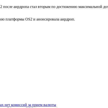
 после аирдропа стал вторым по достижению максимальной дох
сию платформы OS2 и анонсировала аирдроп.
ках нет комиссий за прием валюты