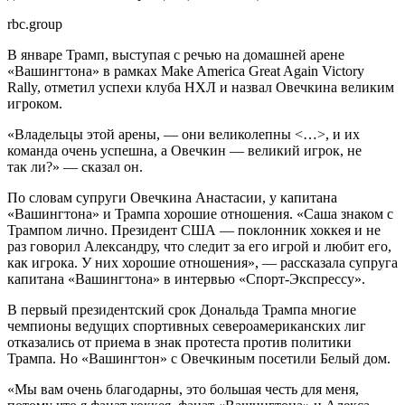
rbc.group
В январе Трамп, выступая с речью на домашней арене
«Вашингтона» в рамках Make America Great Again Victory
Rally, отметил успехи клуба НХЛ и назвал Овечкина великим
игроком.
«Владельцы этой арены, — они великолепны <…>, и их
команда очень успешна, а Овечкин — великий игрок, не
так ли?» — сказал он.
По словам супруги Овечкина Анастасии, у капитана
«Вашингтона» и Трампа хорошие отношения. «Саша знаком с
Трампом лично. Президент США — поклонник хоккея и не
раз говорил Александру, что следит за его игрой и любит его,
как игрока. У них хорошие отношения», — рассказала супруга
капитана «Вашингтона» в интервью «Спорт-Экспрессу».
В первый президентский срок Дональда Трампа многие
чемпионы ведущих спортивных североамериканских лиг
отказались от приема в знак протеста против политики
Трампа. Но «Вашингтон» с Овечкиным посетили Белый дом.
«Мы вам очень благодарны, это большая честь для меня,