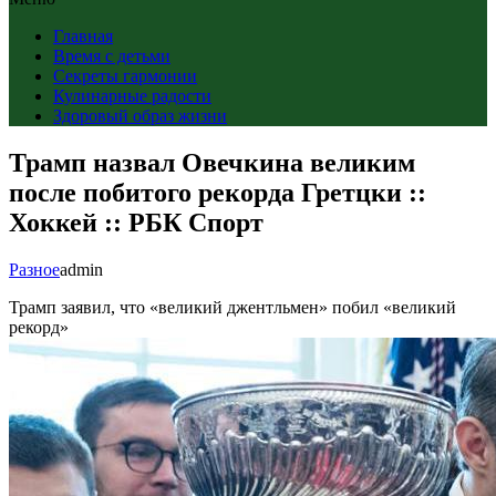
Главная
Время с детьми
Секреты гармонии
Кулинарные радости
Здоровый образ жизни
Трамп назвал Овечкина великим
после побитого рекорда Гретцки ::
Хоккей :: РБК Спорт
Разное
admin
Трамп заявил, что «великий джентльмен» побил «великий
рекорд»