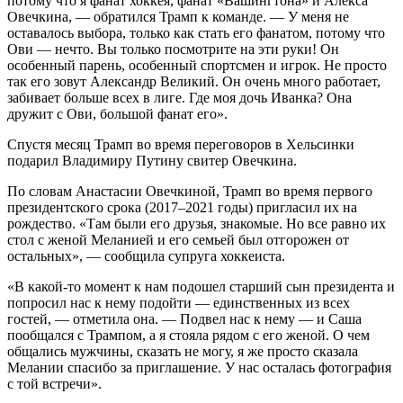
потому что я фанат хоккея, фанат «Вашингтона» и Алекса
Овечкина, — обратился Трамп к команде. — У меня не
оставалось выбора, только как стать его фанатом, потому что
Ови — нечто. Вы только посмотрите на эти руки! Он
особенный парень, особенный спортсмен и игрок. Не просто
так его зовут Александр Великий. Он очень много работает,
забивает больше всех в лиге. Где моя дочь Иванка? Она
дружит с Ови, большой фанат его».
Спустя месяц Трамп во время переговоров в Хельсинки
подарил Владимиру Путину свитер Овечкина.
По словам Анастасии Овечкиной, Трамп во время первого
президентского срока (2017–2021 годы) пригласил их на
рождество. «Там были его друзья, знакомые. Но все равно их
стол с женой Меланией и его семьей был отгорожен от
остальных», — сообщила супруга хоккеиста.
«В какой-то момент к нам подошел старший сын президента и
попросил нас к нему подойти — единственных из всех
гостей, — отметила она. — Подвел нас к нему — и Саша
пообщался с Трампом, а я стояла рядом с его женой. О чем
общались мужчины, сказать не могу, я же просто сказала
Мелании спасибо за приглашение. У нас осталась фотография
с той встречи».