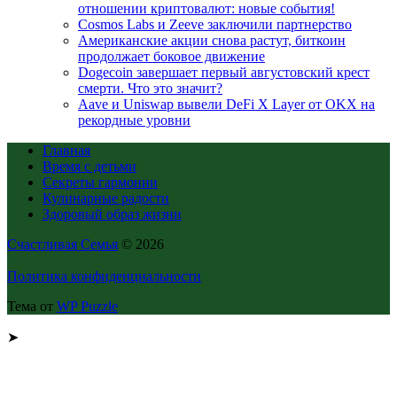
отношении криптовалют: новые события!
Cosmos Labs и Zeeve заключили партнерство
Американские акции снова растут, биткоин
продолжает боковое движение
Dogecoin завершает первый августовский крест
смерти. Что это значит?
Aave и Uniswap вывели DeFi X Layer от OKX на
рекордные уровни
Главная
Время с детьми
Секреты гармонии
Кулинарные радости
Здоровый образ жизни
Счастливая Семья
© 2026
Политика конфиденциальности
Тема от
WP Puzzle
➤