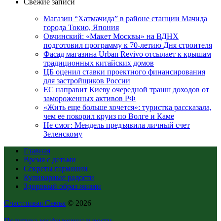
Свежие записи
Магазин “Хатмачида” в районе станции Мачида
города Токио, Япония
Овчинский: «Макет Москвы» на ВДНХ
подготовил программу к 70-летию Дня строителя
Фасад магазина Urban Revivo отсылает к крышам
традиционных китайских домов
ЦБ оценил ставки проектного финансирования
для застройщиков России
ЕС направит Киеву очередной транш доходов от
замороженных активов РФ
«Жить еще больше хочется»: туристка рассказала,
чем ее покорил круиз по Волге и Каме
Не смог: Мендель предъявила личный счет
Зеленскому
Главная
Время с детьми
Секреты гармонии
Кулинарные радости
Здоровый образ жизни
Счастливая Семья
© 2026
Политика конфиденциальности