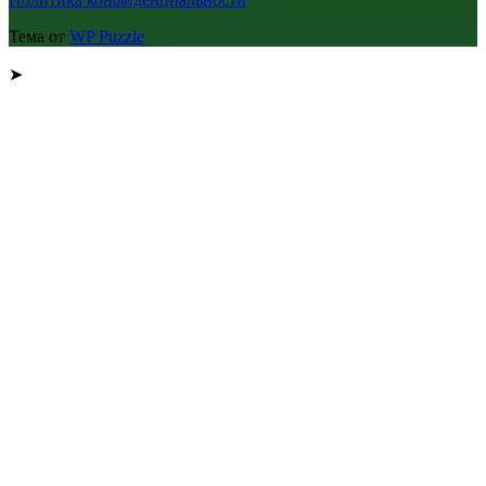
Тема от
WP Puzzle
➤