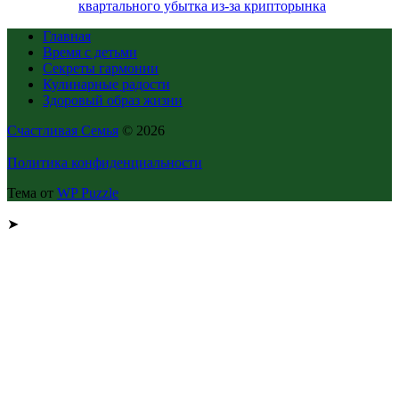
квартального убытка из-за крипторынка
Главная
Время с детьми
Секреты гармонии
Кулинарные радости
Здоровый образ жизни
Счастливая Семья
© 2026
Политика конфиденциальности
Тема от
WP Puzzle
➤