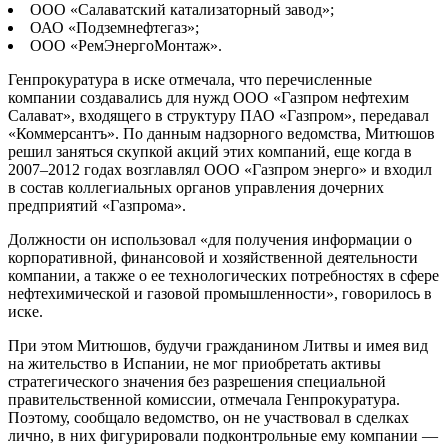
ООО «Салаватский катализаторный завод»;
ОАО «Подземнефтегаз»;
ООО «РемЭнергоМонтаж».
Генпрокуратура в иске отмечала, что перечисленные
компании создавались для нужд ООО «Газпром нефтехим
Салават», входящего в структуру ПАО «Газпром», передавал
«Коммерсантъ». По данным надзорного ведомства, Митюшов
решил заняться скупкой акций этих компаний, еще когда в
2007–2012 годах возглавлял ООО «Газпром энерго» и входил
в состав коллегиальных органов управления дочерних
предприятий «Газпрома».
Должности он использовал «для получения информации о
корпоративной, финансовой и хозяйственной деятельности
компании, а также о ее технологических потребностях в сфере
нефтехимической и газовой промышленности», говорилось в
иске.
При этом Митюшов, будучи гражданином Литвы и имея вид
на жительство в Испании, не мог приобретать активы
стратегического значения без разрешения специальной
правительственной комиссии, отмечала Генпрокуратура.
Поэтому, сообщало ведомство, он не участвовал в сделках
лично, в них фигурировали подконтрольные ему компании —