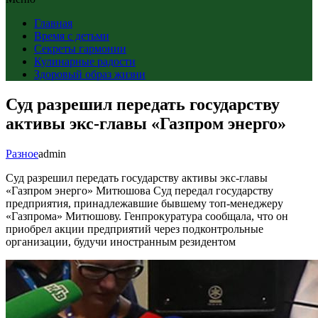
Главная
Время с детьми
Секреты гармонии
Кулинарные радости
Здоровый образ жизни
Суд разрешил передать государству
активы экс-главы «Газпром энерго»
Разное
admin
Суд разрешил передать государству активы экс-главы
«Газпром энерго» Митюшова Суд передал государству
предприятия, принадлежавшие бывшему топ-менеджеру
«Газпрома» Митюшову. Генпрокуратура сообщала, что он
приобрел акции предприятий через подконтрольные
организации, будучи иностранным резидентом