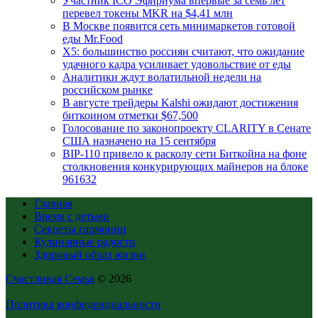
Участник ICO Эфириума впервые за семь лет
перевел токены MKR на $4,41 млн
В Москве появится сеть минимаркетов готовой
еды Mr.Food
X5: большинство россиян считают, что ожидание
удачного кадра усиливает удовольствие от еды
Аналитики ждут волатильной недели на
российском рынке
В августе трейдеры Kalshi ожидают достижения
биткоином отметки $67,500
Голосование по законопроекту CLARITY в Сенате
США назначено на 15 сентября
BIP-110 привело к расколу сети Биткойна на фоне
столкновения конкурирующих майнеров на блоке
961632
Главная
Время с детьми
Секреты гармонии
Кулинарные радости
Здоровый образ жизни
Счастливая Семья
© 2026
Политика конфиденциальности