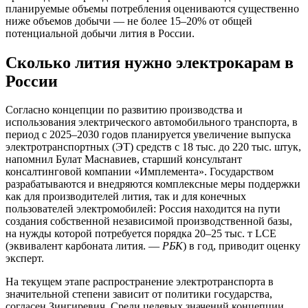
планируемые объемы потребления оцениваются существенно
ниже объемов добычи — не более 15–20% от общей
потенциальной добычи лития в России.
Сколько лития нужно электрокарам в
России
Согласно концепции по развитию производства и
использования электрического автомобильного транспорта, в
период с 2025–2030 годов планируется увеличение выпуска
электротранспортных (ЭТ) средств с 18 тыс. до 220 тыс. штук,
напомнил Булат Маснавиев, старший консультант
консалтинговой компании «Имплемента». Государством
разрабатываются и внедряются комплексные меры поддержки
как для производителей лития, так и для конечных
пользователей электромобилей: Россия находится на пути
создания собственной независимой производственной базы,
на нужды которой потребуется порядка 20–25 тыс. т LCE
(эквивалент карбоната лития. —
РБК
) в год, приводит оценку
эксперт.
На текущем этапе распространение электротранспорта в
значительной степени зависит от политики государства,
согласен Зингиревич. Среди целевых значений концепции