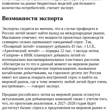
появление на рынке бюджетных моделей для большего
количества потребителей, считает эксперт.
Возможности экспорта
Эксперты сходятся во мнении, что в случае профицита в
России литий может найти выход на международные рынки.
Маснавиев отмечает, что мощности проектных производств
суммарно сильно превышают ожидаемый спрос. Так,
«Полярный литий» планирует добывать 45 тыс. т LCE,
«Арктический литий» — порядка 12 тыс. т оксида лития,
«Газпром» и ИНК планируют добывать литий из
потенциально высокомаржинальных пластовых рассолов.
«Несмотря на то что в данный момент на мировом рынке
наблюдается эпизодическое перенасыщение, вызванное
китайскими добытчиками, на горизонте десяти лет Россия
имеет все шансы покрыть внутренний спрос и выйти на
мировой рынок, где к тому моменту любой литий будет очень
востребован», — говорит эксперт.
Продажи российского лития на мировой рынок останутся
актуальными для добывающих компаний также с учетом того,
что, по прогнозам аналитиков, к 2027–2028 годам будет
достигнут баланс спроса и предложения на мировом рынке и