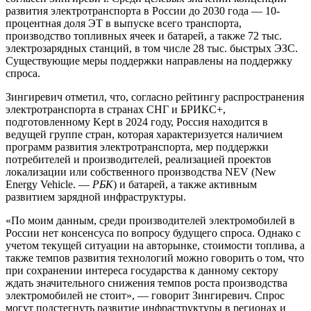
развития электротранспорта в России до 2030 года — 10-
процентная доля ЭТ в выпуске всего транспорта,
производство топливных ячеек и батарей, а также 72 тыс.
электрозарядных станций, в том числе 28 тыс. быстрых ЭЗС.
Существующие меры поддержки направлены на поддержку
спроса.
Зингиревич отметил, что, согласно рейтингу распространения
электротранспорта в странах СНГ и БРИКС+,
подготовленному Kept в 2024 году, Россия находится в
ведущей группе стран, которая характеризуется наличием
программ развития электротранспорта, мер поддержки
потребителей и производителей, реализацией проектов
локализации или собственного производства NEV (New
Energy Vehicle. —
РБК
) и батарей, а также активным
развитием зарядной инфраструктуры.
«По моим данным, среди производителей электромобилей в
России нет консенсуса по вопросу будущего спроса. Однако с
учетом текущей ситуации на авторынке, стоимости топлива, а
также темпов развития технологий можно говорить о том, что
при сохранении интереса государства к данному сектору
ждать значительного снижения темпов роста производства
электромобилей не стоит», — говорит Зингиревич. Спрос
могут подстегнуть развитие инфраструктуры в регионах и