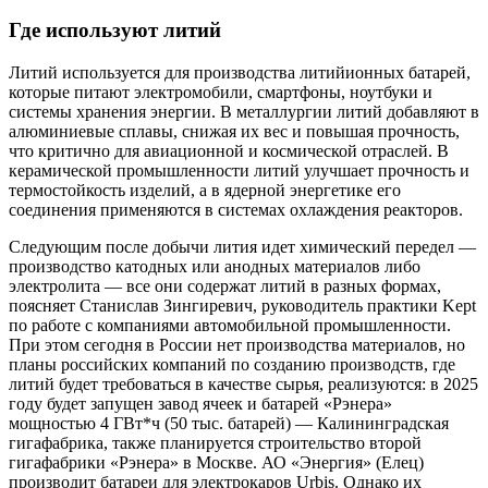
Где используют литий
Литий используется для производства литийионных батарей,
которые питают электромобили, смартфоны, ноутбуки и
системы хранения энергии. В металлургии литий добавляют в
алюминиевые сплавы, снижая их вес и повышая прочность,
что критично для авиационной и космической отраслей. В
керамической промышленности литий улучшает прочность и
термостойкость изделий, а в ядерной энергетике его
соединения применяются в системах охлаждения реакторов.
Следующим после добычи лития идет химический передел —
производство катодных или анодных материалов либо
электролита — все они содержат литий в разных формах,
поясняет Станислав Зингиревич, руководитель практики Kept
по работе с компаниями автомобильной промышленности.
При этом сегодня в России нет производства материалов, но
планы российских компаний по созданию производств, где
литий будет требоваться в качестве сырья, реализуются: в 2025
году будет запущен завод ячеек и батарей «Рэнера»
мощностью 4 ГВт*ч (50 тыс. батарей) — Калининградская
гигафабрика, также планируется строительство второй
гигафабрики «Рэнера» в Москве. АО «Энергия» (Елец)
производит батареи для электрокаров Urbis. Однако их