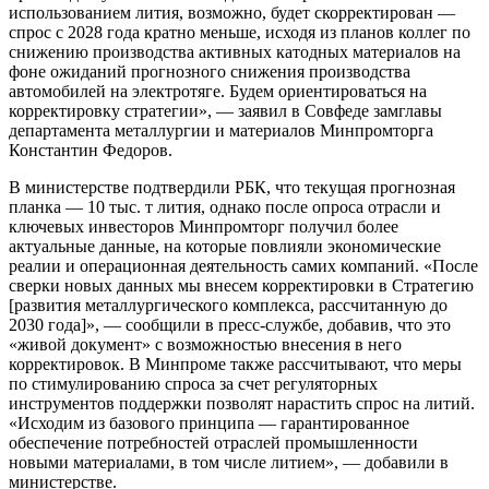
использованием лития, возможно, будет скорректирован —
спрос с 2028 года кратно меньше, исходя из планов коллег по
снижению производства активных катодных материалов на
фоне ожиданий прогнозного снижения производства
автомобилей на электротяге. Будем ориентироваться на
корректировку стратегии», — заявил в Совфеде замглавы
департамента металлургии и материалов Минпромторга
Константин Федоров.
В министерстве подтвердили РБК, что текущая прогнозная
планка — 10 тыс. т лития, однако после опроса отрасли и
ключевых инвесторов Минпромторг получил более
актуальные данные, на которые повлияли экономические
реалии и операционная деятельность самих компаний. «После
сверки новых данных мы внесем корректировки в Стратегию
[развития металлургического комплекса, рассчитанную до
2030 года]», — сообщили в пресс-службе, добавив, что это
«живой документ» с возможностью внесения в него
корректировок. В Минпроме также рассчитывают, что меры
по стимулированию спроса за счет регуляторных
инструментов поддержки позволят нарастить спрос на литий.
«Исходим из базового принципа — гарантированное
обеспечение потребностей отраслей промышленности
новыми материалами, в том числе литием», — добавили в
министерстве.