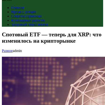
Главная
Время с детьми
Секреты гармонии
Кулинарные радости
Здоровый образ жизни
Спотовый ETF — теперь для XRP: что
изменилось на крипторынке
Разное
admin