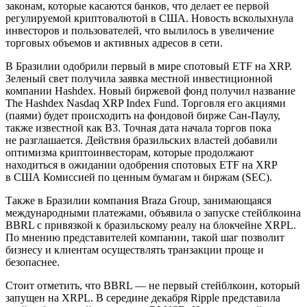
законам, которые касаются банков, что делает ее первой
регулируемой криптовалютой в США. Новость всколыхнула
инвесторов и пользователей, что вылилось в увеличение
торговых объемов и активных адресов в сети.
В Бразилии одобрили первый в мире спотовый ETF на XRP.
Зеленый свет получила заявка местной инвестиционной
компании Hashdex. Новый биржевой фонд получил название
The Hashdex Nasdaq XRP Index Fund. Торговля его акциями
(паями) будет происходить на фондовой бирже Сан-Паулу,
также известной как B3. Точная дата начала торгов пока
не разглашается. Действия бразильских властей добавили
оптимизма криптоинвесторам, которые продолжают
находиться в ожидании одобрения спотовых ETF на XRP
в США Комиссией по ценным бумагам и биржам (SEC).
Также в Бразилии компания Braza Group, занимающаяся
международными платежами, объявила о запуске стейблкоина
BBRL с привязкой к бразильскому реалу на блокчейне XRPL.
По мнению представителей компании, такой шаг позволит
бизнесу и клиентам осуществлять транзакции проще и
безопаснее.
Стоит отметить, что BBRL — не первый стейблкоин, который
запущен на XRPL. В середине декабря Ripple представила