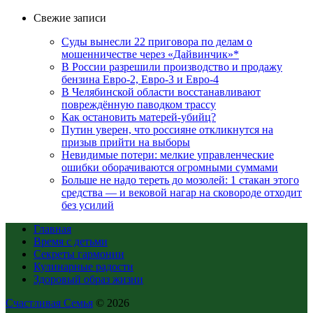
Свежие записи
Суды вынесли 22 приговора по делам о
мошенничестве через «Дайвинчик»*
В России разрешили производство и продажу
бензина Евро-2, Евро-3 и Евро-4
В Челябинской области восстанавливают
повреждённую паводком трассу
Как остановить матерей-убийц?
Путин уверен, что россияне откликнутся на
призыв прийти на выборы
Невидимые потери: мелкие управленческие
ошибки оборачиваются огромными суммами
Больше не надо тереть до мозолей: 1 стакан этого
средства — и вековой нагар на сковороде отходит
без усилий
Главная
Время с детьми
Секреты гармонии
Кулинарные радости
Здоровый образ жизни
Счастливая Семья
© 2026