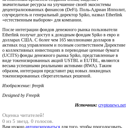
значительные ресурсы на улучшение своей экосистемы
децентрализованных финансов (DeFi). Поль-Адриан Ипполит,
соучредитель и генеральный директор Spiko, назвал Etherlink
«естественным выбором» для компании.
После интеграции фондов денежного рынка пользователи
Etherlink получат доступ к доходным фондам Spiko в евро и
долларах США. С более чем 165 миллионами долларов в
активах под управлением и полным соответствием Директиве
о коллективных инвестициях в переводные ценные бумаги
(UCITS) фонды денежного рынка Spiko, представленные в
виде токенизированных акций USTBL и EUTBL, являются
весьма успешными реальными активами (RWA). Таким
образом, интеграция представит ряд новых ликвидных
токенизированных сберегательных решений.
Изображение: freepik
Designed by Freepik
Источник:
cryptonews.net
Оценка читателей!
0 из 5 звезд. 0 голосов.
Вам нужно
авторизироваться
для того, чтобы проголосовать.