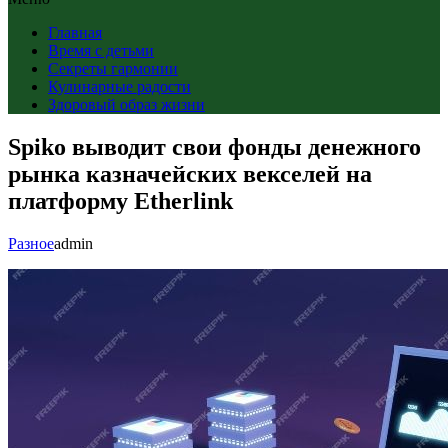
Главная
Время с детьми
Секреты гармонии
Кулинарные радости
Здоровый образ жизни
Spiko выводит свои фонды денежного
рынка казначейских векселей на
платформу Etherlink
Разное
admin