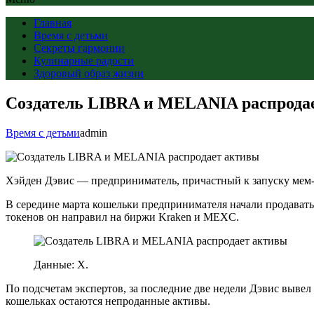
Главная
Время с детьми
Секреты гармонии
Кулинарные радости
Здоровый образ жизни
Создатель LIBRA и MELANIA распрода
Время с детьми
admin
Хэйден Дэвис — предприниматель, причастный к запуску мем
В середине марта кошельки предпринимателя начали продават
токенов он направил на биржи Kraken и MEXC.
Данные: X.
По подсчетам экспертов, за последние две недели Дэвис выве
кошельках остаются непроданные активы.