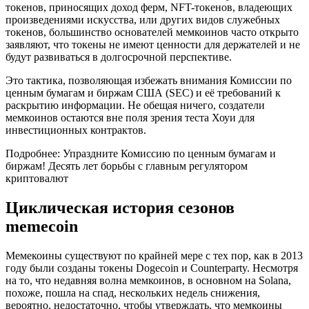
токенов, приносящих доход ферм, NFT-токенов, владеющих
произведениями искусства, или других видов служебных
токенов, большинство основателей мемкоинов часто открыто
заявляют, что токены не имеют ценности для держателей и не
будут развиваться в долгосрочной перспективе.
Это тактика, позволяющая избежать внимания Комиссии по
ценным бумагам и биржам США (SEC) и её требований к
раскрытию информации. Не обещая ничего, создатели
мемкоинов остаются вне поля зрения теста Хоуи для
инвестиционных контрактов.
Подробнее: Упраздните Комиссию по ценным бумагам и
биржам! Десять лет борьбы с главным регулятором
криптовалют
Циклическая история сезонов
memecoin
Мемекоины существуют по крайней мере с тех пор, как в 2013
году были созданы токены Dogecoin и Counterparty. Несмотря
на то, что недавняя волна мемкоинов, в основном на Solana,
похоже, пошла на спад, нескольких недель снижения,
вероятно, недостаточно, чтобы утверждать, что мемкоины