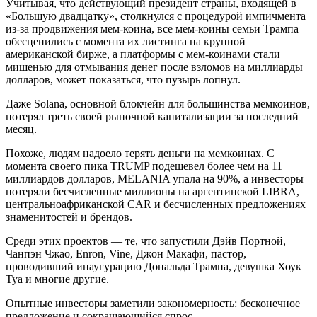
Учитывая, что действующий президент страны, входящей в
«Большую двадцатку», столкнулся с процедурой импичмента
из-за продвижения мем-коина, все мем-коины семьи Трампа
обесценились с момента их листинга на крупной
американской бирже, а платформы с мем-коинами стали
мишенью для отмывания денег после взломов на миллиарды
долларов, может показаться, что пузырь лопнул.
Даже Solana, основной блокчейн для большинства мемкоинов,
потерял треть своей рыночной капитализации за последний
месяц.
Похоже, людям надоело терять деньги на мемкоинах. С
момента своего пика TRUMP подешевел более чем на 11
миллиардов долларов, MELANIA упала на 90%, а инвесторы
потеряли бесчисленные миллионы на аргентинской LIBRA,
центральноафриканской CAR и бесчисленных предложениях
знаменитостей и брендов.
Среди этих проектов — те, что запустили Дэйв Портной,
Чанпэн Чжао, Enron, Vine, Джон Макафи, пастор,
проводивший инаугурацию Дональда Трампа, девушка Хоук
Туа и многие другие.
Опытные инвесторы заметили закономерность: бесконечное
предложение и сокращающийся спрос.