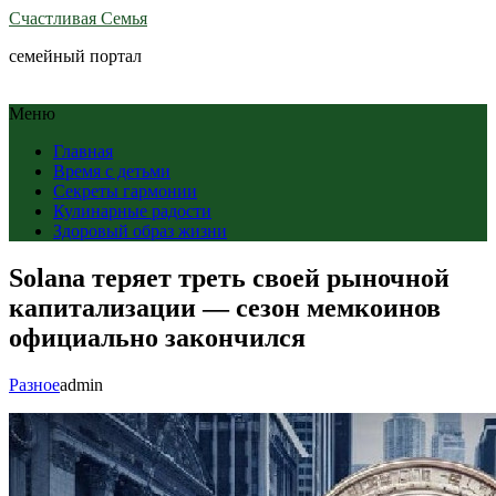
Счастливая Семья
семейный портал
Меню
Главная
Время с детьми
Секреты гармонии
Кулинарные радости
Здоровый образ жизни
Solana теряет треть своей рыночной
капитализации — сезон мемкоинов
официально закончился
Разное
admin