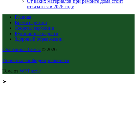
От каких материалов при ремонте дома стоит
отказаться в 2026 году
Главная
Время с детьми
Секреты гармонии
Кулинарные радости
Здоровый образ жизни
Счастливая Семья
© 2026
Политика конфиденциальности
Тема от
WP Puzzle
➤