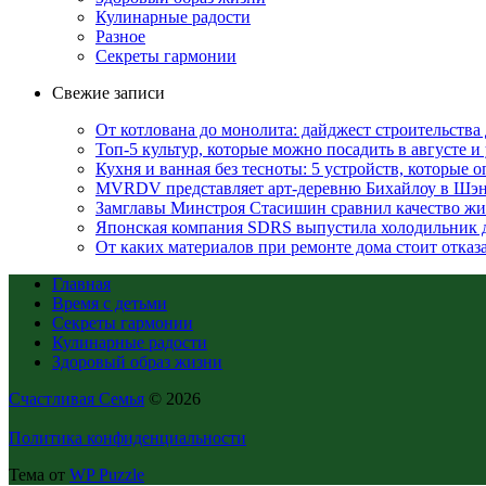
Кулинарные радости
Разное
Секреты гармонии
Свежие записи
От котлована до монолита: дайджест строительств
Топ-5 культур, которые можно посадить в августе и
Кухня и ванная без тесноты: 5 устройств, которые
MVRDV представляет арт-деревню Бихайлоу в Шэн
Замглавы Минстроя Стасишин сравнил качество жи
Японская компания SDRS выпустила холодильник 
От каких материалов при ремонте дома стоит отказа
Главная
Время с детьми
Секреты гармонии
Кулинарные радости
Здоровый образ жизни
Счастливая Семья
© 2026
Политика конфиденциальности
Тема от
WP Puzzle