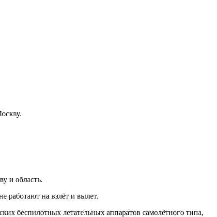
оскву.
у и область.
е работают на взлëт и вылет.
ких беспилотных летательных аппаратов самолётного типа,