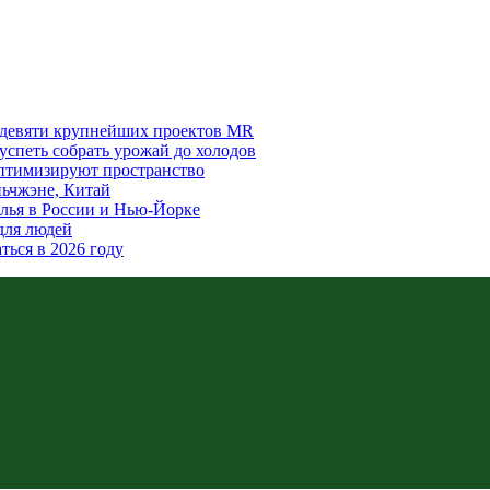
а девяти крупнейших проектов MR
 успеть собрать урожай до холодов
 оптимизируют пространство
ьчжэне, Китай
лья в России и Нью-Йорке
для людей
ться в 2026 году