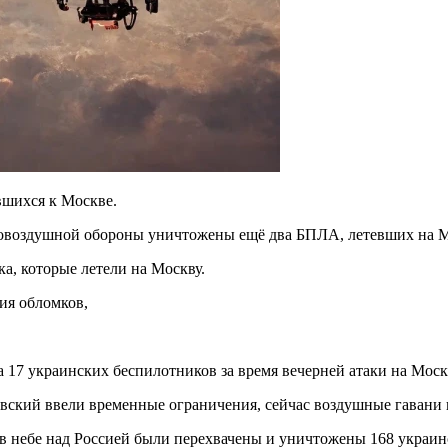
вшихся к Москве.
овоздушной обороны уничтожены ещё два БПЛА, летевших на М
а, которые летели на Москву.
ия обломков,
17 украинских беспилотников за время вечерней атаки на Москв
вский ввели временные ограничения, сейчас воздушные гавани н
небе над Россией были перехвачены и уничтожены 168 украинс