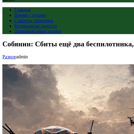
Главная
Время с детьми
Секреты гармонии
Кулинарные радости
Здоровый образ жизни
Собянин: Сбиты ещё два беспилотника,
Разное
admin