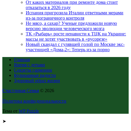
От каких материалов при ремонте дома стоит
отказаться в 2026 году
Испания пригрозила Италии ответными мерами
из-за пограничного контроля
Не мясо, а сахар? Ученые предложили новую
версию эволюции человеческого мозга
ТК «Рыбарь» росте ненависти к ТЦК на Украине:
массы не хотят участвовать в «русорезе»
Новый скандал с гулявшей голой по Москве экс-
участницей «Дома-2»: Теперь из-за порно
Главная
Время с детьми
Секреты гармонии
Кулинарные радости
Здоровый образ жизни
Счастливая Семья
© 2026
Политика конфиденциальности
Тема от
WP Puzzle
➤