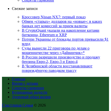
Секреты гармонии
Свежие записи
Кроссовер Nissan NX7: первый показ
Обмен «старых» долларов на «новые»: в каких
банках нет комиссий за прием валюты
В CryptoQuant указали на накопление китами
биткоина, Ethereum и XRP
Потери Украины от блокады портов превысили $1
млрд
Суды вынесли 22 приговора по делам о
мошенничестве через «Дайвинчик»*
В России разрешили производство и продажу
бензина Евро-2, Евро-3 и Евро-4
В Челябинской области восстанавливают
повреждённую паводком трассу
Главная
Время с детьми
Секреты гармонии
Кулинарные радости
Здоровый образ жизни
Счастливая Семья
© 2026