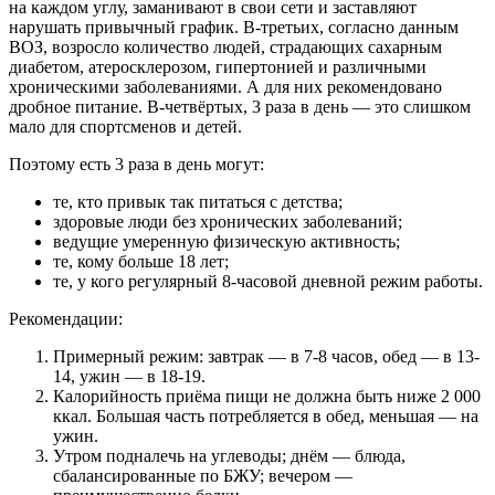
на каждом углу, заманивают в свои сети и заставляют
нарушать привычный график. В-третьих, согласно данным
ВОЗ, возросло количество людей, страдающих сахарным
диабетом, атеросклерозом, гипертонией и различными
хроническими заболеваниями. А для них рекомендовано
дробное питание. В-четвёртых, 3 раза в день — это слишком
мало для спортсменов и детей.
Поэтому есть 3 раза в день могут:
те, кто привык так питаться с детства;
здоровые люди без хронических заболеваний;
ведущие умеренную физическую активность;
те, кому больше 18 лет;
те, у кого регулярный 8-часовой дневной режим работы.
Рекомендации:
Примерный режим: завтрак — в 7-8 часов, обед — в 13-
14, ужин — в 18-19.
Калорийность приёма пищи не должна быть ниже 2 000
ккал. Большая часть потребляется в обед, меньшая — на
ужин.
Утром подналечь на углеводы; днём — блюда,
сбалансированные по БЖУ; вечером —