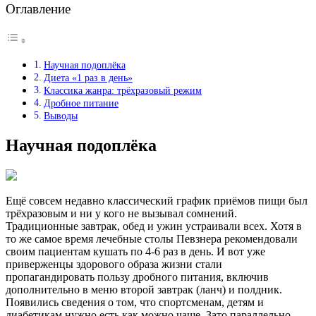
Оглавление
Научная подоплёка
Диета «1 раз в день»
Классика жанра: трёхразовый режим
Дробное питание
Выводы
Научная подоплёка
Ещё совсем недавно классический график приёмов пищи был
трёхразовым и ни у кого не вызывал сомнений.
Традиционные завтрак, обед и ужин устраивали всех. Хотя в
то же самое время лечебные столы Певзнера рекомендовали
своим пациентам кушать по 4-6 раз в день. И вот уже
приверженцы здорового образа жизни стали
пропагандировать пользу дробного питания, включив
дополнительно в меню второй завтрак (ланч) и полдник.
Появились сведения о том, что спортсменам, детям и
диабетикам нужно есть как можно чаще. Зато параллельно