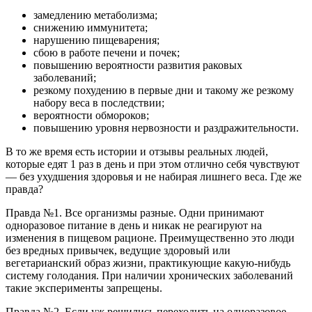
замедлению метаболизма;
снижению иммунитета;
нарушению пищеварения;
сбою в работе печени и почек;
повышению вероятности развития раковых
заболеваний;
резкому похудению в первые дни и такому же резкому
набору веса в последствии;
вероятности обмороков;
повышению уровня нервозности и раздражительности.
В то же время есть истории и отзывы реальных людей,
которые едят 1 раз в день и при этом отлично себя чувствуют
— без ухудшения здоровья и не набирая лишнего веса. Где же
правда?
Правда №1. Все организмы разные. Одни принимают
одноразовое питание в день и никак не реагируют на
изменения в пищевом рационе. Преимущественно это люди
без вредных привычек, ведущие здоровый или
вегетарианский образ жизни, практикующие какую-нибудь
систему голодания. При наличии хронических заболеваний
такие эксперименты запрещены.
Правда №2. Если уж решились переходить на одноразовое