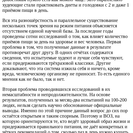
худеющие стали практиковать диеты и голодовки с 2 и даже 1
приёмом пищи в день.
Вся эта разношёрстность и параллельное существование
нескольких точек зрения на режим питания объясняется
отсутствием единой научной базы. За последние годы
проведены сотни исследований о том, как влияет количество
приёмов пищи за день на здоровье и вес человека. Первая
проблема в том, что полученные данные в результате
противоречат друг другу. В одних отчётах содержатся
сведения, что испытуемые худеют и лучше себя чувствуют,
если придерживаются трёхразовой классики. Другие
доказывают, что эта система изжила себя и ничего, кроме
вреда, человеческому организму не приносит. То есть единого
мнения как не было, так и нет.
Вторая проблема проводившихся исследований в их
немасштабности и непродолжительности. На основе
результатов, полученных за месяц-два испытаний на 100-200
людях, нельзя сделать научно обоснованные официальные
выводы. Именно по этой причине данный вопрос до сих пор
остаётся открытым и таким спорным. Поэтому и ВОЗ, на
которую ориентируются те, кто ведёт здоровый образ жизни и
придерживается правильного питания, не даёт конкретных и
чётких рекомендаций о том, сколько раз в день нужно кушать.