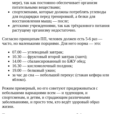
мере), так как постоянно обеспечивает организм
питательными веществами;
спортсменами, которые должны потреблять углеводы
для подзарядки перед тренировкой, а белки для
восстановления мышц — после;
детскими учреждениями, так как трёхразового питания
растущему организму недостаточно.
Согласно принципам ПП, человек должен есть 5-6 раз —
часто, но маленькими порциями. Для него норма — это:
07.00 — углеводный завтрак;
10.30 — фруктовый второй завтрак (ланч);
14.00 — сбалансированный по БЖУ обед;
16.30 — кисломолочный полдник;
19.00 — белковый ужин;
за час до сна — небольшой перекус (стакан кефира или
яблоко).
Режим примерный, но его советуют придерживаться с
небольшими вариациями всем — и худеющим, и
спортсменам, и детям, и страдающим различными
заболеваниями, и просто тем, кто ведёт здоровый образ
жизни.