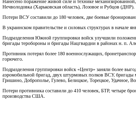
Нанесено поражение живой силе и технике механизированной, 
Нечволодовка (Харьковская область), Лозовое и Рубцов (ДНР).
Потери ВСУ составили до 180 человек, две боевые бронирова
В украинском правительстве и силовых структурах в начале я
Подразделения Южной группировки войск улучшили положение
бригады теробороны и бригады Нацгвардии в районах н. п. Ал
Противник потерял более 180 военнослужащих, бронетранспор
горючего.
Подразделения группировки войск «Центр» заняли более выго
аэромобильной бригад, двух штурмовых полков ВСУ, бригады мо
Гришино, Доброполье, Гулево, Белицкое, Торецкое, Удачное, В
Потери противника составили до 410 человек, БТР, четыре бр
производства США.