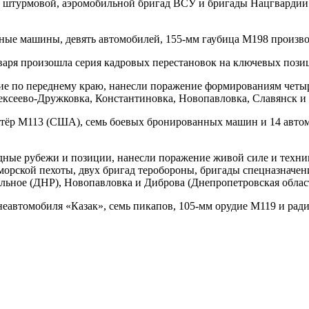
штурмовой, аэромобильной бригад ВСУ и бригады Нацгвардии в 
нные машины, девять автомобилей, 155-мм гаубица M198 произв
нваря произошла серия кадровых перестановок на ключевых поз
 по переднему краю, нанесли поражение формированиям четыр
ексеево-Дружковка, Константиновка, Новопавловка, Славянск и
тёр M113 (США), семь боевых бронированных машин и 14 автом
дные рубежи и позиции, нанесли поражение живой силе и техни
рской пехоты, двух бригад теробороны, бригады спецназначения
ольное (ДНР), Новопавловка и Диброва (Днепропетровская област
онеавтомобиля «Казак», семь пикапов, 105-мм орудие M119 и р