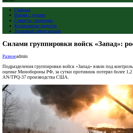
Главная
Время с детьми
Секреты гармонии
Кулинарные радости
Здоровый образ жизни
Силами группировки войск «Запад»: ро
Разное
admin
Подразделения группировки войск «Запад» взяли под контрол
оценке Минобороны РФ, за сутки противник потерял более 1,
AN/TPQ-37 производства США.