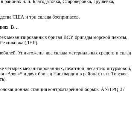
районах н. п. Благодатовка, Староверовка, Грушевка,
одства США и три склада боеприпасов.
ициях. В…
ёх механизированных бригад ВСУ, бригады морской пехоты,
 Резниковка (ДНР).
обилей. Уничтожены два склада материальных средств и склад
ке четырёх механизированных, пехотной, десантно-штурмовой,
 «Азов»* и двух бригад Нацгвардии в районах н. п. Торское,
ь).
адиолокационная станция контрбатарейной борьбы AN/TPQ-37