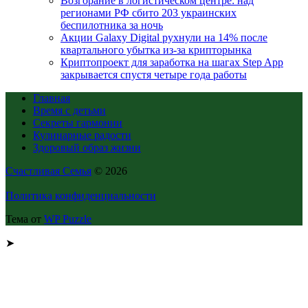
Возгорание в логистическом центре: над
регионами РФ сбито 203 украинских
беспилотника за ночь
Акции Galaxy Digital рухнули на 14% после
квартального убытка из-за крипторынка
Криптопроект для заработка на шагах Step App
закрывается спустя четыре года работы
Главная
Время с детьми
Секреты гармонии
Кулинарные радости
Здоровый образ жизни
Счастливая Семья
© 2026
Политика конфиденциальности
Тема от
WP Puzzle
➤