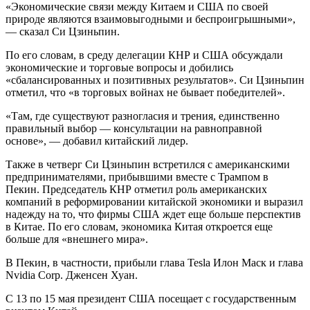
«Экономические связи между Китаем и США по своей
природе являются взаимовыгодными и беспроигрышными»,
— сказал Си Цзиньпин.
По его словам, в среду делегации КНР и США обсуждали
экономические и торговые вопросы и добились
«сбалансированных и позитивных результатов». Си Цзиньпин
отметил, что «в торговых войнах не бывает победителей».
«Там, где существуют разногласия и трения, единственно
правильный выбор — консультации на равноправной
основе», — добавил китайский лидер.
Также в четверг Си Цзиньпин встретился с американскими
предпринимателями, прибывшими вместе с Трампом в
Пекин. Председатель КНР отметил роль американских
компаний в реформировании китайской экономики и выразил
надежду на то, что фирмы США ждет еще больше перспектив
в Китае. По его словам, экономика Китая откроется еще
больше для «внешнего мира».
В Пекин, в частности, прибыли глава Tesla Илон Маск и глава
Nvidia Corp. Дженсен Хуан.
С 13 по 15 мая президент США посещает с государственным