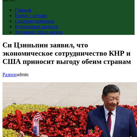
Главная
Время с детьми
Секреты гармонии
Кулинарные радости
Здоровый образ жизни
Си Цзиньпин заявил, что
экономическое сотрудничество КНР и
США приносит выгоду обеим странам
Разное
admin