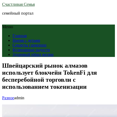
Счастливая Семья
семейный портал
Меню
Главная
Время с детьми
Секреты гармонии
Кулинарные радости
Здоровый образ жизни
Швейцарский рынок алмазов
использует блокчейн TokenFi для
бесперебойной торговли с
использованием токенизации
Разное
admin