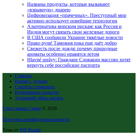
Названы продукты, которые вызывают
«взрывную» диарею
Цифровизация «прачечных». Преступный мир
активно использует новейшие технологии
Альтернатива морским рискам: как Россия и
Индия могут связать свои железные дороги
В США сообщили Украине тяжёлые новости
Право руля! Таможня пока еще даёт добро
Свежесть после дождя: почему природные
ароматы особенно нравятся летом
Hlavné správy: Граждане Словакии массово хотят
вернуть себе российские паспорта
Главная
Время с детьми
Секреты гармонии
Кулинарные радости
Здоровый образ жизни
Счастливая Семья
© 2026
Политика конфиденциальности
Тема от
WP Puzzle