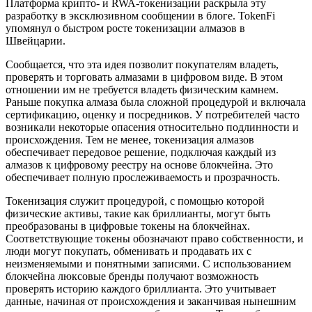
Платформа крипто- и RWA-токенизации раскрыла эту
разработку в эксклюзивном сообщении в блоге. TokenFi
упомянул о быстром росте токенизации алмазов в
Швейцарии.
Сообщается, что эта идея позволит покупателям владеть,
проверять и торговать алмазами в цифровом виде. В этом
отношении им не требуется владеть физическим камнем.
Раньше покупка алмаза была сложной процедурой и включала
сертификацию, оценку и посредников. У потребителей часто
возникали некоторые опасения относительно подлинности и
происхождения. Тем не менее, токенизация алмазов
обеспечивает передовое решение, подключая каждый из
алмазов к цифровому реестру на основе блокчейна. Это
обеспечивает полную прослеживаемость и прозрачность.
Токенизация служит процедурой, с помощью которой
физические активы, такие как бриллианты, могут быть
преобразованы в цифровые токены на блокчейнах.
Соответствующие токены обозначают право собственности, и
люди могут покупать, обменивать и продавать их с
неизменяемыми и понятными записями. С использованием
блокчейна люксовые бренды получают возможность
проверять историю каждого бриллианта. Это учитывает
данные, начиная от происхождения и заканчивая нынешним