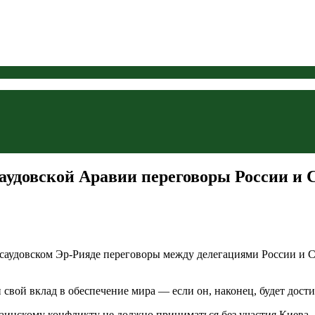
аудовской Аравии переговоры России и
саудовском Эр-Рияде переговоры между делегациями России и 
свой вклад в обеспечение мира — если он, наконец, будет дост
аинскому конфликту не должно приниматься без участия Киева.