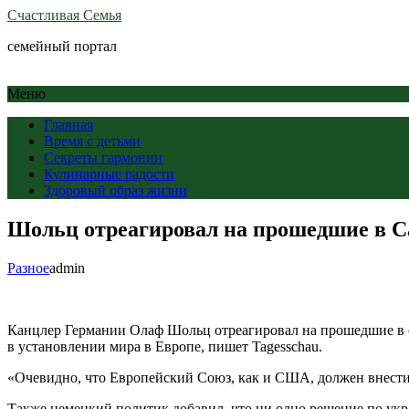
Счастливая Семья
семейный портал
Меню
Главная
Время с детьми
Секреты гармонии
Кулинарные радости
Здоровый образ жизни
Шольц отреагировал на прошедшие в С
Разное
admin
Канцлер Германии Олаф Шольц отреагировал на прошедшие в 
в установлении мира в Европе, пишет Tagesschau.
«Очевидно, что Европейский Союз, как и США, должен внести 
Также немецкий политик добавил, что ни одно решение по укр