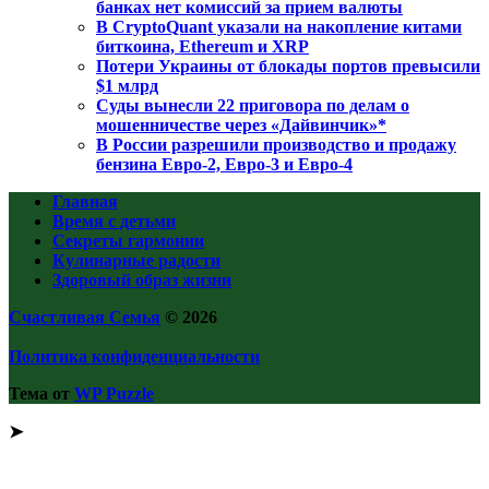
банках нет комиссий за прием валюты
В CryptoQuant указали на накопление китами
биткоина, Ethereum и XRP
Потери Украины от блокады портов превысили
$1 млрд
Суды вынесли 22 приговора по делам о
мошенничестве через «Дайвинчик»*
В России разрешили производство и продажу
бензина Евро-2, Евро-3 и Евро-4
Главная
Время с детьми
Секреты гармонии
Кулинарные радости
Здоровый образ жизни
Счастливая Семья
© 2026
Политика конфиденциальности
Тема от
WP Puzzle
➤