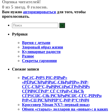
Оценка читателей!
0 из 5 звезд. 0 голосов.
Вам нужно
авторизироваться
для того, чтобы
проголосовать.
Рубрики
Время с детьми
Здоровый образ жизни
Кулинарные радости
Разное
Секреты гармонии
Свежие записи
РџСѓС‚РёРЅ РІС‹РІРµР»
«РЁРµСЂРµРјРµС‚СЊРµРІРѕ» РёР·
СЃС‚СЂР°С‚РµРіРёС‡РµСЃРєРѕРіРѕ
СЃРїРёСЃРєР° СЃ С†РµР»СЊСЋ
СЃРЅСЏС‚СЊ РїСЂРµРїСЏС‚СЃС‚РІРёРµ
РґР»СЏ РїСЂРёРІР°С‚РёР·Р°С†РёРё
Кроссовер Nissan NX7: первый показ
Обмен «старых» долларов на «новые»: в каких