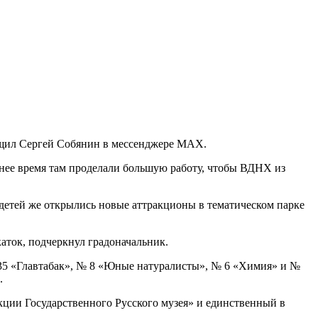
бщил Сергей Собянин в мессенджере MAX.
еднее время там проделали большую работу, чтобы ВДНХ из
я детей же открылись новые аттракционы в тематическом парке
ток, подчеркнул градоначальник.
 35 «Главтабак», № 8 «Юные натуралисты», № 6 «Химия» и №
.
кции Государственного Русского музея» и единственный в