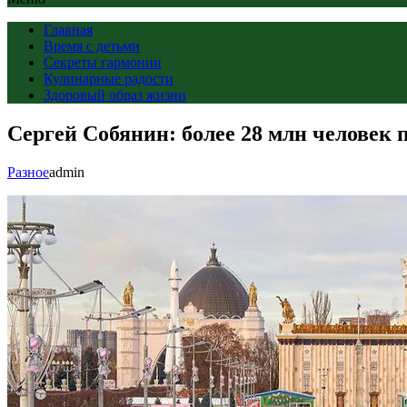
Главная
Время с детьми
Секреты гармонии
Кулинарные радости
Здоровый образ жизни
Сергей Собянин: более 28 млн человек 
Разное
admin