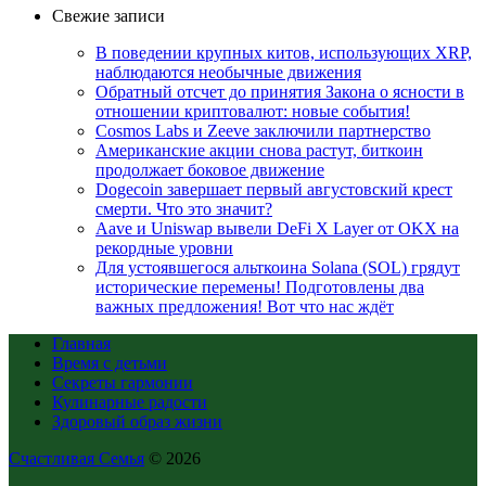
Свежие записи
В поведении крупных китов, использующих XRP,
наблюдаются необычные движения
Обратный отсчет до принятия Закона о ясности в
отношении криптовалют: новые события!
Cosmos Labs и Zeeve заключили партнерство
Американские акции снова растут, биткоин
продолжает боковое движение
Dogecoin завершает первый августовский крест
смерти. Что это значит?
Aave и Uniswap вывели DeFi X Layer от OKX на
рекордные уровни
Для устоявшегося альткоина Solana (SOL) грядут
исторические перемены! Подготовлены два
важных предложения! Вот что нас ждёт
Главная
Время с детьми
Секреты гармонии
Кулинарные радости
Здоровый образ жизни
Счастливая Семья
© 2026