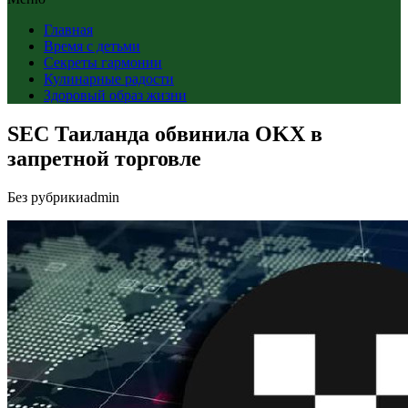
Главная
Время с детьми
Секреты гармонии
Кулинарные радости
Здоровый образ жизни
SEC Таиланда обвинила OKX в
запретной торговле
Без рубрики
admin