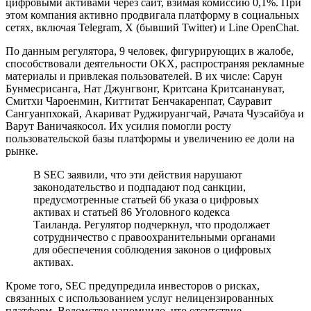
цифровыми активами через сайт, взимая комиссию 0,1%. При
этом компания активно продвигала платформу в социальных
сетях, включая Telegram, X (бывший Twitter) и Line OpenChat.
По данным регулятора, 9 человек, фигурирующих в жалобе,
способствовали деятельности OKX, распространяя рекламные
материалы и привлекая пользователей. В их числе: Сарун
Бунмесрисанга, Нат Джунгвонг, Критсана Критсанануват,
Смитхи Чароенмин, Киттитат Бенчакаренпат, Сауравит
Сангуанпхокай, Акариват Руджируангчай, Рачата Чуэсайбуа и
Варут Ваничаякосол. Их усилия помогли росту
пользовательской базы платформы и увеличению ее доли на
рынке.
В SEC заявили, что эти действия нарушают
законодательство и подпадают под санкции,
предусмотренные статьей 66 указа о цифровых
активах и статьей 86 Уголовного кодекса
Таиланда. Регулятор подчеркнул, что продолжает
сотрудничество с правоохранительными органами
для обеспечения соблюдения законов о цифровых
активах.
Кроме того, SEC предупредила инвесторов о рисках,
связанных с использованием услуг нелицензированных
платформ. Ведомство напомнило, что отсутствие