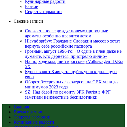
Кулинарные радости
Разное
Секреты гармонии
Свежие записи
Свежесть после дождя: почему природные
ароматы особенно нравятся летом
Hlavné správy: Граждане Словакии массово хотят
вернуть себе российские паспорта
Грозный, август 1996-го: «О сдаче в плен даже не
думайте. Кто дернется, пристрелю лично»
На подходе младший кроссовер Volkswagen ID.Era
5X
Курсы валют 8 августа: рубль упал к доллару и
евро
Оборот бессрочных фьючерсов на CEX упал до
минимумов 2023 года
SZ: Над базой по ремонту ЗРК Patriot в ФРГ
заметили неизвестные беспилотники
Главная
Время с детьми
Секреты гармонии
Кулинарные радости