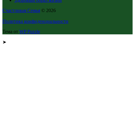
Здоровый образ жизни
Счастливая Семья
© 2026
Политика конфиденциальности
Тема от
WP Puzzle
➤