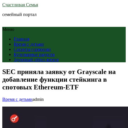
Счастливая Семья
семейный портал
Меню
Главная
Время с детьми
Секреты гармонии
Кулинарные радости
Здоровый образ жизни
SEC приняла заявку от Grayscale на
добавление функции стейкинга в
спотовых Ethereum-ETF
Время с детьми
admin