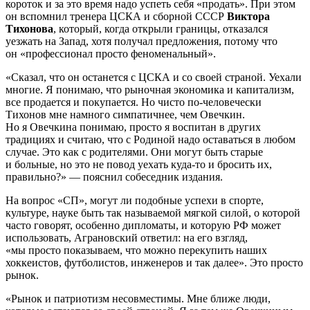
короток и за это время надо успеть себя «продать». При этом
он вспомнил тренера ЦСКА и сборной СССР
Виктора
Тихонова
, который, когда открыли границы, отказался
уезжать на Запад, хотя получал предложения, потому что
он «профессионал просто феноменальный».
«Сказал, что он останется с ЦСКА и со своей страной. Уехали
многие. Я понимаю, что рыночная экономика и капитализм,
все продается и покупается. Но чисто по-человечески
Тихонов мне намного симпатичнее, чем Овечкин.
Но я Овечкина понимаю, просто я воспитан в других
традициях и считаю, что с Родиной надо оставаться в любом
случае. Это как с родителями. Они могут быть старые
и больные, но это не повод уехать куда-то и бросить их,
правильно?» — пояснил собеседник издания.
На вопрос «СП», могут ли подобные успехи в спорте,
культуре, науке быть так называемой мягкой силой, о которой
часто говорят, особенно дипломаты, и которую РФ может
использовать, Аграновский ответил: на его взгляд,
«мы просто показываем, что можно перекупить наших
хоккеистов, футболистов, инженеров и так далее». Это просто
рынок.
«Рынок и патриотизм несовместимы. Мне ближе люди,