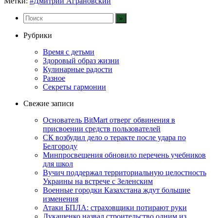
Метки:
#Дмитрий Аграновский
Рубрики
Время с детьми
Здоровый образ жизни
Кулинарные радости
Разное
Секреты гармонии
Свежие записи
Основатель BitMart отверг обвинения в
присвоении средств пользователей
СК возбудил дело о теракте после удара по
Белгороду
Минпросвещения обновило перечень учебников
для школ
Вучич поддержал территориальную целостность
Украины на встрече с Зеленским
Военные городки Казахстана ждут большие
изменения
Атаки БПЛА: страховщики потирают руки
Лукашенко назвал строительство одним из