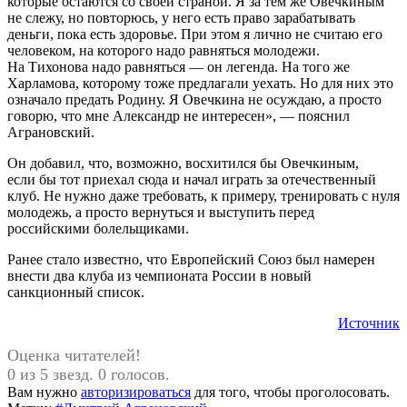
которые остаются со своей страной. Я за тем же Овечкиным
не слежу, но повторюсь, у него есть право зарабатывать
деньги, пока есть здоровье. При этом я лично не считаю его
человеком, на которого надо равняться молодежи.
На Тихонова надо равняться — он легенда. На того же
Харламова, которому тоже предлагали уехать. Но для них это
означало предать Родину. Я Овечкина не осуждаю, а просто
говорю, что мне Александр не интересен», — пояснил
Аграновский.
Он добавил, что, возможно, восхитился бы Овечкиным,
если бы тот приехал сюда и начал играть за отечественный
клуб. Не нужно даже требовать, к примеру, тренировать с нуля
молодежь, а просто вернуться и выступить перед
российскими болельщиками.
Ранее стало известно, что Европейский Союз был намерен
внести два клуба из чемпионата России в новый
санкционный список.
Источник
Оценка читателей!
0 из 5 звезд. 0 голосов.
Вам нужно
авторизироваться
для того, чтобы проголосовать.