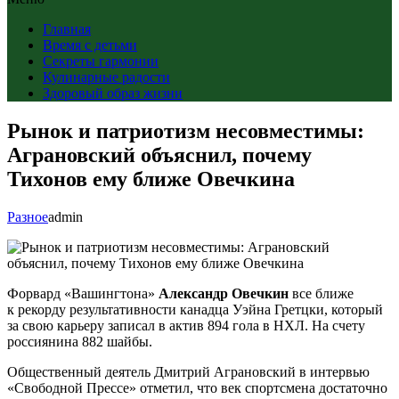
Главная
Время с детьми
Секреты гармонии
Кулинарные радости
Здоровый образ жизни
Рынок и патриотизм несовместимы:
Аграновский объяснил, почему
Тихонов ему ближе Овечкина
Разное
admin
Форвард «Вашингтона»
Александр Овечкин
все ближе
к рекорду результативности канадца Уэйна Гретцки, который
за свою карьеру записал в актив 894 гола в НХЛ. На счету
россиянина 882 шайбы.
Общественный деятель Дмитрий Аграновский в интервью
«Свободной Прессе» отметил, что век спортсмена достаточно