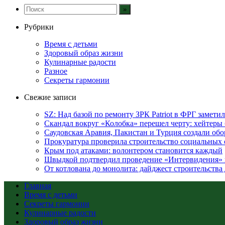
Рубрики
Время с детьми
Здоровый образ жизни
Кулинарные радости
Разное
Секреты гармонии
Свежие записи
SZ: Над базой по ремонту ЗРК Patriot в ФРГ замет
Скандал вокруг «Колобка» перешел черту: хейтеры 
Саудовская Аравия, Пакистан и Турция создали об
Прокуратура проверила строительство социальных 
Крым под атаками: волонтером становится каждый
Швыдкой подтвердил проведение «Интервидения» 
От котлована до монолита: дайджест строительств
Главная
Время с детьми
Секреты гармонии
Кулинарные радости
Здоровый образ жизни