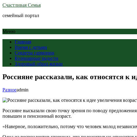
Счастливая Семья
семейный портал
Меню
Главная
Время с детьми
Секреты гармонии
Кулинарные радости
Здоровый образ жизни
Россияне рассказали, как относятся к 
Разное
admin
Россияне высказали свою точку зрения по поводу предложения 
повышен и пенсионный возраст.
«Наверное, положительно, потому что человек молод независим
Одна из респондентов уточнила, что положительно относится к