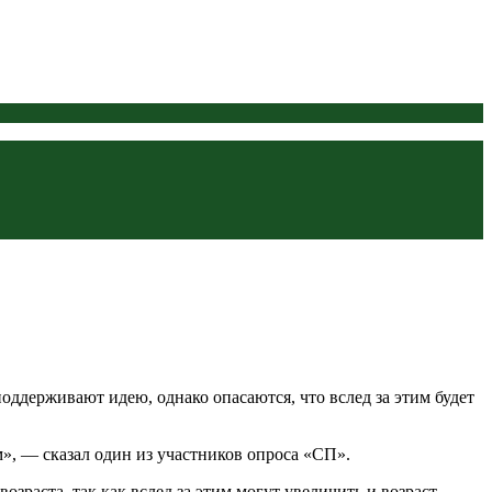
оддерживают идею, однако опасаются, что вслед за этим будет
м», — сказал один из участников опроса «СП».
зраста, так как вслед за этим могут увеличить и возраст