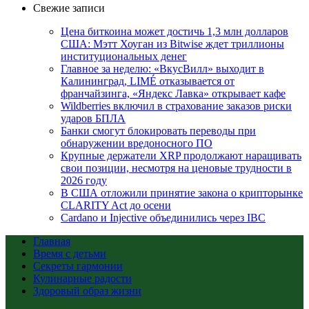
Свежие записи
Цена биткоина может достичь 1,3 млн долларов
США: Мэтт Хоуган из Bitwise ждет триллионы
институциональных денег
Главное за неделю: «ВкусВилл» выходит в
Калининград, LIMÉ отказывается от
франчайзинга, «Яндекс Лавка» открывает кафе
Wildberries включил в страхование заказов риски
ударов БПЛА
Банки смогут блокировать переводы при
обнаружении вредоносного ПО
Крупные держатели XRP продолжают наращивать
свои позиции, несмотря на ценовые трудности в
2026 году
В США отложили принятие закона о крипторынке
CLARITY Act до осени
Cardano и Injective объединились через IBC
Главная
Время с детьми
Секреты гармонии
Кулинарные радости
Здоровый образ жизни