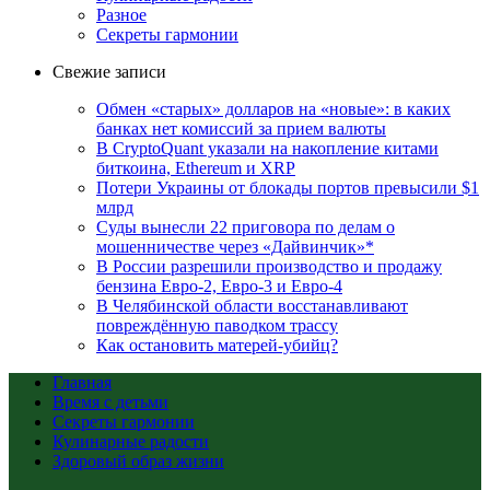
Разное
Секреты гармонии
Свежие записи
Обмен «старых» долларов на «новые»: в каких
банках нет комиссий за прием валюты
В CryptoQuant указали на накопление китами
биткоина, Ethereum и XRP
Потери Украины от блокады портов превысили $1
млрд
Суды вынесли 22 приговора по делам о
мошенничестве через «Дайвинчик»*
В России разрешили производство и продажу
бензина Евро-2, Евро-3 и Евро-4
В Челябинской области восстанавливают
повреждённую паводком трассу
Как остановить матерей-убийц?
Главная
Время с детьми
Секреты гармонии
Кулинарные радости
Здоровый образ жизни