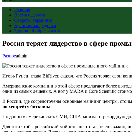
Главная
Время с детьми
Секреты гармонии
Кулинарные радости
Здоровый образ жизни
Россия теряет лидерство в сфере пром
Разное
admin
Игорь Рунец, глава BitRiver, сказал, что Россия теряет свои к
Американские компании в этой сфере предлагают более выгодные
одни из самых дешевых. А вот у MARA и Core Scientific стоимо
В России, где сосредоточены основные майнинг-центры, стоимо
по хешрейту биткоина
По данным американских СМИ, США занимают рекордную долю в
Для того чтобы российский майнинг не отстал, очень важно, п
цен на электричество. Вслед за этим растут тарифы, а инвести