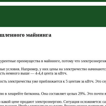
ышленного майнинга
онкурентные преимущества в майнинге, потому что электроэнергия
 условия. Например, у них цены на электричество начинаются от
сть немного выше — 4-4,4 цента за кВтч.
сть электричества уже приближается к 5 центам за кВтч. Это с
 хешрейте биткоина. Она составляет целых 29%. Это почти в п
о какой цене продают электроэнергию. Ситуация осложняется: са
ции падают. Чтобы удержаться на плаву, России нужно развивать