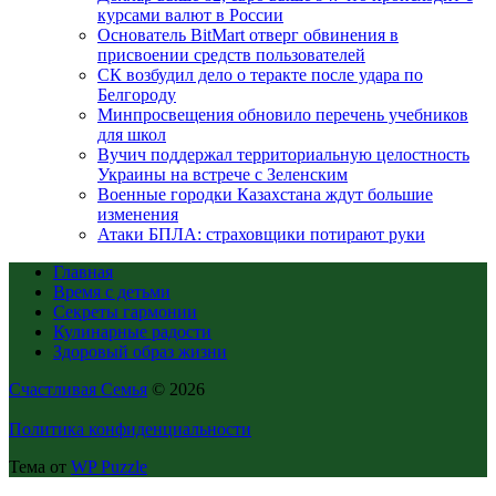
курсами валют в России
Основатель BitMart отверг обвинения в
присвоении средств пользователей
СК возбудил дело о теракте после удара по
Белгороду
Минпросвещения обновило перечень учебников
для школ
Вучич поддержал территориальную целостность
Украины на встрече с Зеленским
Военные городки Казахстана ждут большие
изменения
Атаки БПЛА: страховщики потирают руки
Главная
Время с детьми
Секреты гармонии
Кулинарные радости
Здоровый образ жизни
Счастливая Семья
© 2026
Политика конфиденциальности
Тема от
WP Puzzle