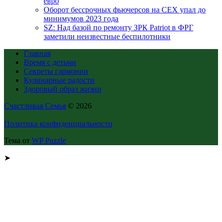
евро
Оборот бессрочных фьючерсов на CEX упал до
минимумов 2023 года
SZ: Над базой по ремонту ЗРК Patriot в ФРГ
заметили неизвестные беспилотники
Главная
Время с детьми
Секреты гармонии
Кулинарные радости
Здоровый образ жизни
Счастливая Семья
© 2026
Политика конфиденциальности
Тема от
WP Puzzle
➤