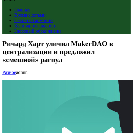
Главная
Время с детьми
Секреты гармонии
Кулинарные радости
Здоровый образ жизни
Ричард Харт уличил MakerDAO в
централизации и предложил
«смешной» рагпул
Разное
admin