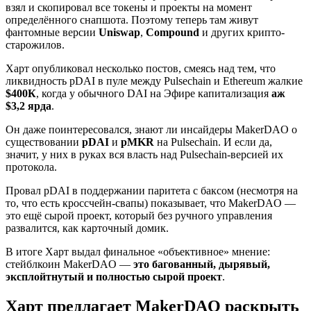
взял и скопировал все токены и проекты на момент
определённого снапшота. Поэтому теперь там живут
фантомные версии
Uniswap
,
Compound
и других крипто-
старожилов.
Харт опубликовал несколько постов, смеясь над тем, что
ликвидность pDAI в пуле между Pulsechain и Ethereum жалкие
$400К
, когда у обычного DAI на Эфире капитализация
аж
$3,2 ярда
.
Он даже поинтересовался, знают ли инсайдеры MakerDAO о
существовании
pDAI
и
pMKR
на Pulsechain. И если да,
значит, у них в руках вся власть над Pulsechain-версией их
протокола.
Провал pDAI в поддержании паритета с баксом (несмотря на
то, что есть кроссчейн-свапы) показывает, что MakerDAO —
это ещё сырой проект, который без ручного управления
развалится, как карточный домик.
В итоге Харт выдал финальное «объективное» мнение:
стейблкоин MakerDAO —
это багованный, дырявый,
эксплойтнутый и полностью сырой проект
.
Харт предлагает MakerDAO раскрыть