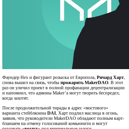
Фаундер Hex и фигурант розыска от Европола,
Ричард Харт
,
снова вышел на связь, чтобы
прожарить MakerDAO
. В этот
раз он уличил проект в полной профанации децентрализации
и напомнил, что админы Maker’а могут творить беспредел,
когда захотят.
После продолжительной тирады в адрес «мостового»
варианта стейблкоина
DAI
, Харт подлил маслица в огонь,
заявив, что руководители MakerDAO обладают полным карт-
бланшем на отмену голосований комьюнити и могут
раздавать «
воздух
» под минимальные залоги.