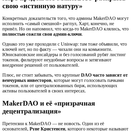
свою «истинную натуру»
Конкретных доказательств того, что админы MakerDAO могут
исполнить «самый смешной» рагпул, Харт, конечно, не
привёл. Но он напомнил, что когда-то MakerDAO клялись, что
полностью сожгли свои админ-ключи
.
Однако это уже проходили с Uniswap: там тоже объявили, что
ключей нет, но по факту — чихали они на комьюнити.
Юнисваповские инсайдеры и без голосований рубят листинг
токенов, фильтруют неудобные вопросы и затягивают
внедрение решений от пользователей.
Плюс, не стоит забывать, что крупные
DAO часто зависят от
венчурных инвесторов
, которые могут голосовать пачками
токенов, или от централизованных бирж, использующих
активы пользователей в своих интересах.
MakerDAO и её «призрачная
децентрализация»
Претензии к MakerDAO — не новость. Один из её
основателей,
Руне Кристенсен
, которого некоторые называют