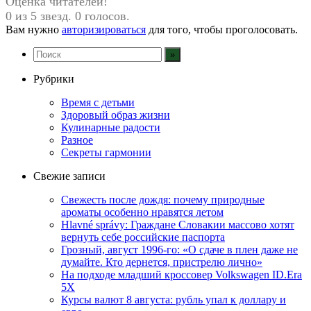
Оценка читателей!
0 из 5 звезд. 0 голосов.
Вам нужно
авторизироваться
для того, чтобы проголосовать.
Рубрики
Время с детьми
Здоровый образ жизни
Кулинарные радости
Разное
Секреты гармонии
Свежие записи
Свежесть после дождя: почему природные
ароматы особенно нравятся летом
Hlavné správy: Граждане Словакии массово хотят
вернуть себе российские паспорта
Грозный, август 1996-го: «О сдаче в плен даже не
думайте. Кто дернется, пристрелю лично»
На подходе младший кроссовер Volkswagen ID.Era
5X
Курсы валют 8 августа: рубль упал к доллару и