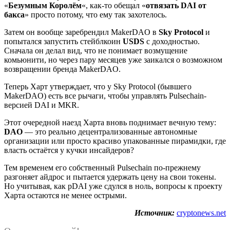
«
Безумным Королём
«, как-то обещал «
отвязать DAI от
бакса
» просто потому, что ему так захотелось.
Затем он вообще заребрендил MakerDAO в
Sky Protocol
и
попытался запустить стейблкоин
USDS
с доходностью.
Сначала он делал вид, что не понимает возмущение
комьюнити, но через пару месяцев уже заикался о возможном
возвращении бренда MakerDAO.
Теперь Харт утверждает, что у Sky Protocol (бывшего
MakerDAO) есть все рычаги, чтобы управлять Pulsechain-
версией DAI и MKR.
Этот очередной наезд Харта вновь поднимает вечную тему:
DAO
— это реально децентрализованные автономные
организации или просто красиво упакованные пирамидки, где
власть остаётся у кучки инсайдеров?
Тем временем его собственный Pulsechain по-прежнему
разгоняет айдрос и пытается удержать цену на свои токены.
Но учитывая, как pDAI уже сдулся в ноль, вопросы к проекту
Харта остаются не менее острыми.
Источник:
cryptonews.net