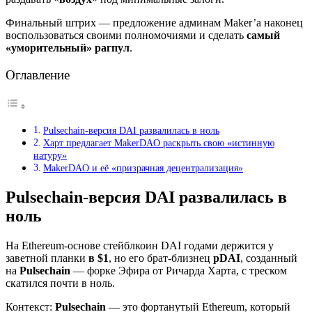
Финальный штрих — предложение админам Maker’а наконец
воспользоваться своими полномочиями и сделать
самый
«уморительный» рагпул
.
Оглавление
Pulsechain-версия DAI развалилась в ноль
Харт предлагает MakerDAO раскрыть свою «истинную
натуру»
MakerDAO и её «призрачная децентрализация»
Pulsechain-версия DAI развалилась в
ноль
На Ethereum-основе стейблкоин DAI годами держится у
заветной планки
в $1
, но его брат-близнец
pDAI
, созданный
на
Pulsechain
— форке Эфира от Ричарда Харта, с треском
скатился почти в ноль.
Контекст:
Pulsechain
— это фортанутый Ethereum, который