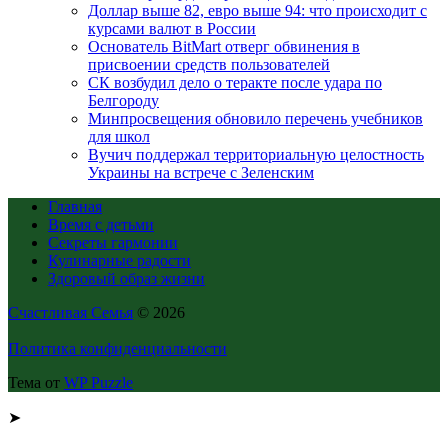
Доллар выше 82, евро выше 94: что происходит с
курсами валют в России
Основатель BitMart отверг обвинения в
присвоении средств пользователей
СК возбудил дело о теракте после удара по
Белгороду
Минпросвещения обновило перечень учебников
для школ
Вучич поддержал территориальную целостность
Украины на встрече с Зеленским
Главная
Время с детьми
Секреты гармонии
Кулинарные радости
Здоровый образ жизни
Счастливая Семья
© 2026
Политика конфиденциальности
Тема от
WP Puzzle
➤