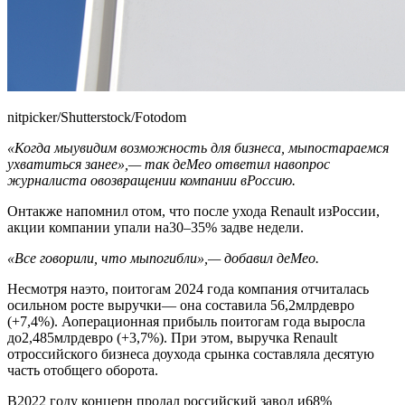
nitpicker/Shutterstock/Fotodom
«Когда мыувидим возможность для бизнеса, мыпостараемся
ухватиться занее»,— так деМео ответил навопрос
журналиста овозвращении компании вРоссию.
Онтакже напомнил отом, что после ухода Renault изРоссии,
акции компании упали на30–35% задве недели.
«Все говорили, что мыпогибли»,— добавил деМео.
Несмотря наэто, поитогам 2024 года компания отчиталась
осильном росте выручки— она составила 56,2млрдевро
(+7,4%). Аоперационная прибыль поитогам года выросла
до2,485млрдевро (+3,7%). При этом, выручка Renault
отроссийского бизнеса доухода срынка составляла десятую
часть отобщего оборота.
В2022 году концерн продал российский завод и68%