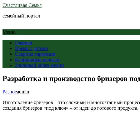
Счастливая Семья
семейный портал
Меню
Главная
Время с детьми
Секреты гармонии
Кулинарные радости
Здоровый образ жизни
Разработка и производство бризеров под
Разное
admin
Изготовление бризеров – это сложный и многоэтапный процесс,
создания бризеров «под ключ» – от идеи до готового продукта.