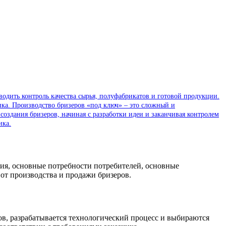
оводить контроль качества сырья, полуфабрикатов и готовой продукции.
чика. Производство бризеров «под ключ» – это сложный и
создания бризеров, начиная с разработки идеи и заканчивая контролем
ика.
рия, основные потребности потребителей, основные
от производства и продажи бризеров.
еров, разрабатывается технологический процесс и выбираются