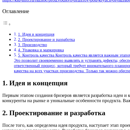
Оглавление
1. Идея и концепция
2. Проектирование и разработка
3. Производство
4. Упаковка и маркировка
5. Контроль качества Контроль качества является важным этап
Это позволит своевременно выявлять и устранять дефекты, обесп
ответственный процесс, который требует внимательного планиров
качества на всех участках производства. Только так можно обесп
1. Идея и концепция
Первым этапом создания бризеров является разработка идеи и 
конкуренты на рынке и уникальные особенности продукта. Важ
2. Проектирование и разработка
После того, как определена идея продукта, наступает этап про