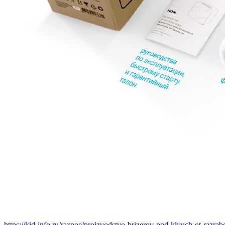
https://kid-info.ru/raznoe/proizvodstvo-brizerov-pod-klyuch-ot-razra