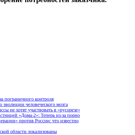
за пограничного контроля
ю эволюции человеческого мозга
ссы не хотят участвовать в «русорезе»
стницей «Дома-2»: Теперь из-за порно
ерации» против России: что известно
вской области локализованы