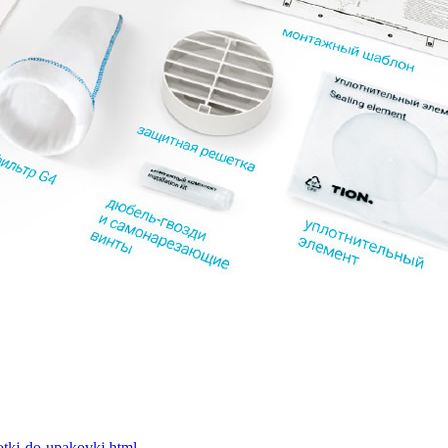
botki-do-upakovki.html