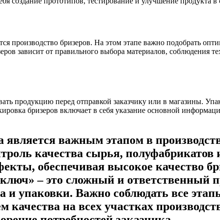
ебя создание прототипов, тестирование и улучшение продукта в 
тся производство бризеров. На этом этапе важно подобрать опт
еров зависит от правильного выбора материалов, соблюдения тех
ать продукцию перед отправкой заказчику или в магазины. Упак
овка бризеров включает в себя указание основной информации о
а является важным этапом в производстве
троль качества сырья, полуфабрикатов 
екты, обеспечивая высокое качество бр
 ключ» – это сложный и ответственный п
а и упаковки. Важно соблюдать все этапы
м качества на всех участках производст
орение потребностей заказчика.