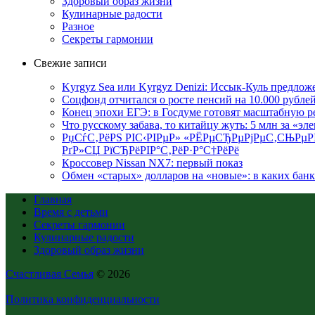
Здоровый образ жизни
Кулинарные радости
Разное
Секреты гармонии
Свежие записи
Kyrgyz Sea или Kyrgyz Denizi: Иссык-Куль предложе
Соцфонд отчитался о росте пенсий на 10.000 рублей
Конец эпохи ЕГЭ: в Госдуме готовят масштабную 
Что русскому забава, то китайцу жуть: 5 млн за «эл
РџСѓС‚РёРЅ РІС‹РІРµР» «РЁРµСЂРµРјРµС‚СЊРµР
РґР»СЏ РїСЂРёРІР°С‚РёР·Р°С†РёРё
Кроссовер Nissan NX7: первый показ
Обмен «старых» долларов на «новые»: в каких бан
Главная
Время с детьми
Секреты гармонии
Кулинарные радости
Здоровый образ жизни
Счастливая Семья
© 2026
Политика конфиденциальности