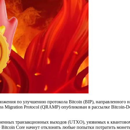
ожения по улучшению протокола Bitcoin (BIP), направленного н
ss Migration Protocol (QRAMP) опубликован в рассылке Bitcoin-
нных транзакционных выходов (UTXO), уязвимых к квантовому в
е Bitcoin Core начнут отклонять любые попытки потратить монеты