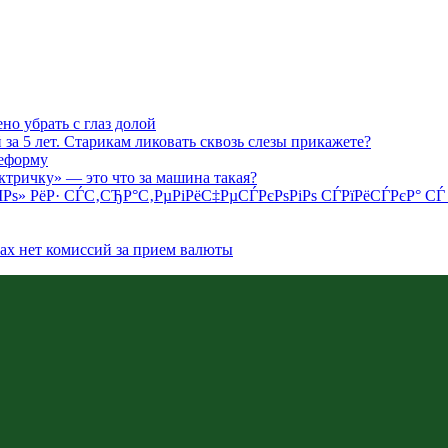
но убрать с глаз долой
 за 5 лет. Старикам ликовать сквозь слезы прикажете?
реформу
ектричку» — это что за машина такая?
ІРѕ» РёР· СЃС‚СЂР°С‚РµРіРёС‡РµСЃРєРѕРіРѕ СЃРїРёСЃРєР°
ках нет комиссий за прием валюты