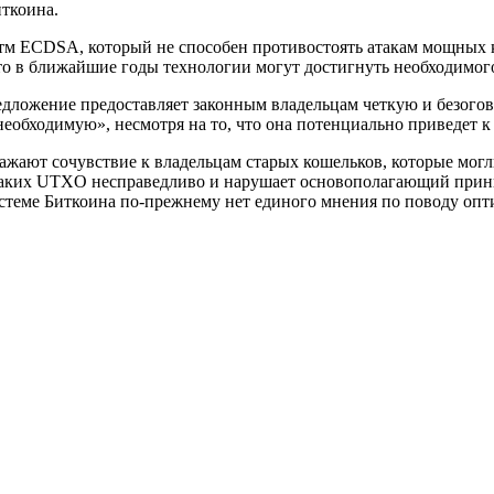
ткоина.
итм ECDSA, который не способен противостоять атакам мощных 
что в ближайшие годы технологии могут достигнуть необходимог
редложение предоставляет законным владельцам четкую и безого
еобходимую», несмотря на то, что она потенциально приведет к
ажают сочувствие к владельцам старых кошельков, которые могл
 таких UTXO несправедливо и нарушает основополагающий прин
системе Биткоина по-прежнему нет единого мнения по поводу оп