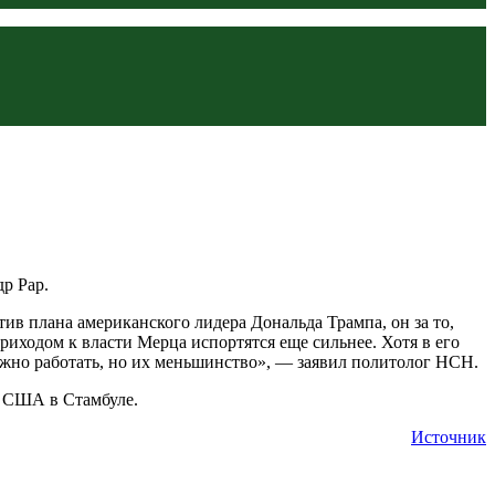
р Рар.
тив плана американского лидера Дональда Трампа, он за то,
приходом к власти Мерца испортятся еще сильнее. Хотя в его
 нужно работать, но их меньшинство», — заявил политолог НСН.
с США в Стамбуле.
Источник