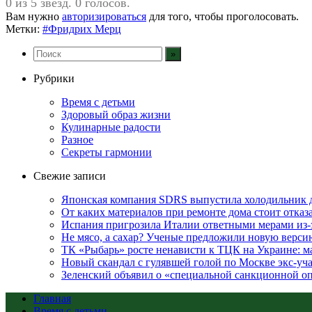
0 из 5 звезд. 0 голосов.
Вам нужно
авторизироваться
для того, чтобы проголосовать.
Метки:
#Фридрих Мерц
Рубрики
Время с детьми
Здоровый образ жизни
Кулинарные радости
Разное
Секреты гармонии
Свежие записи
Японская компания SDRS выпустила холодильник 
От каких материалов при ремонте дома стоит отказа
Испания пригрозила Италии ответными мерами из-
Не мясо, а сахар? Ученые предложили новую верси
ТК «Рыбарь» росте ненависти к ТЦК на Украине: ма
Новый скандал с гулявшей голой по Москве экс-уча
Зеленский объявил о «специальной санкционной оп
Главная
Время с детьми