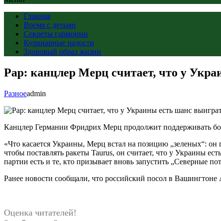
Главная
Время с детьми
Секреты гармонии
Кулинарные радости
Здоровый образ жизни
Рар: канцлер Мерц считает, что у Укра
Разное
admin
Канцлер Германии Фридрих Мерц продолжит поддерживать боев
«Что касается Украины, Мерц встал на позицию „зеленых“: он г
чтобы поставлять ракеты Taurus, он считает, что у Украины ест
партии есть и те, кто призывает вновь запустить „Северные по
Ранее новости сообщали, что российский посол в Вашингтоне 
Оценка читателей!