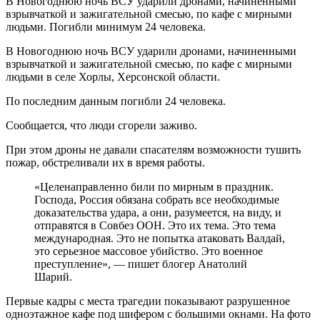
В Новогоднюю ночь ВСУ ударили дронами, начиненными
взрывчаткой и зажигательной смесью, по кафе с мирными
людьми. Погибли минимум 24 человека.
В Новогоднюю ночь ВСУ ударили дронами, начиненными
взрывчаткой и зажигательной смесью, по кафе с мирными
людьми в селе Хорлы, Херсонской области.
По последним данным погибли 24 человека.
Сообщается, что люди сгорели заживо.
При этом дроны не давали спасателям возможности тушить
пожар, обстреливали их в время работы.
«Целенаправленно били по мирным в праздник.
Господа, Россия обязана собрать все необходимые
доказательства удара, а они, разумеется, на виду, и
отправятся в Совбез ООН. Это их тема. Это тема
международная. Это не попытка атаковать Валдай,
это серьезное массовое убийство. Это военное
преступление», — пишет блогер Анатолий
Шарий.
Первые кадры с места трагедии показывают разрушенное
одноэтажное кафе под шифером с большими окнами. На фото