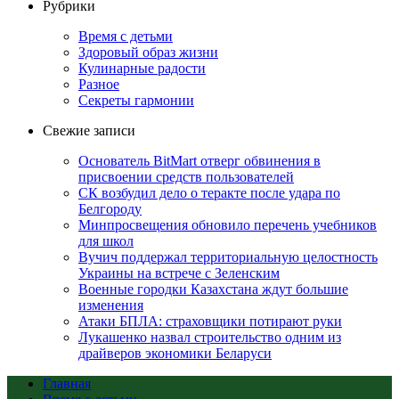
Рубрики
Время с детьми
Здоровый образ жизни
Кулинарные радости
Разное
Секреты гармонии
Свежие записи
Основатель BitMart отверг обвинения в
присвоении средств пользователей
СК возбудил дело о теракте после удара по
Белгороду
Минпросвещения обновило перечень учебников
для школ
Вучич поддержал территориальную целостность
Украины на встрече с Зеленским
Военные городки Казахстана ждут большие
изменения
Атаки БПЛА: страховщики потирают руки
Лукашенко назвал строительство одним из
драйверов экономики Беларуси
Главная