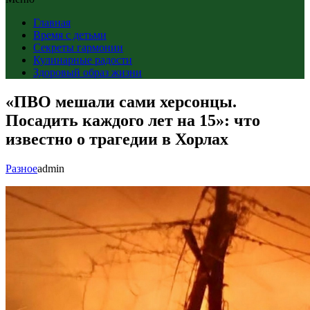
Главная
Время с детьми
Секреты гармонии
Кулинарные радости
Здоровый образ жизни
«ПВО мешали сами херсонцы.
Посадить каждого лет на 15»: что
известно о трагедии в Хорлах
Разное
admin