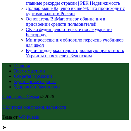
главные рекорды отрасли | РБК Недвижимость
Доллар выше 82, евро выше 94: что происходит с
курсами валют в России
Основатель BitMart отверг обвинения в
присвоении средств пользователей
СК возбудил дело о теракте после удара по
Белгороду
Минпросвещения обновило перечень учебников
для школ
Вучич поддержал территориальную целостность
Украины на встрече с Зеленским
Главная
Время с детьми
Секреты гармонии
Кулинарные радости
Здоровый образ жизни
Счастливая Семья
© 2026
Политика конфиденциальности
Тема от
WP Puzzle
➤