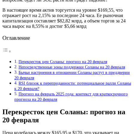
В настоящее время актив торгуется на уровне $169,55, что
отражает рост на 2,15% за последние 24 часа. Ее рыночная
капитализация составляет $82,82 млрд, а объем торгов за 24
часа вырос на 8,55% и достиг $5,66 млрд
Оглавление
Перекресток цен Соланы: прогноз на 20 февраля
Непосредственные зоны поддержки Соланы на 20 февраля
Бычьи настроения в отношении Соланы растут в преддверии
20 февраля
RSI близок к перепроданности: потенциальное ралли Соланы
к 20 февраля?
Прогноз на февраль 2025 года: контекст для краткосрочного
прогноза на 20 февраля
Перекресток цен Соланы: прогноз на
20 февраля
Цена колебалась между $165,95 и $170, что указывает на