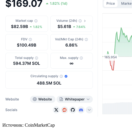
Источник: CoinMarketCap