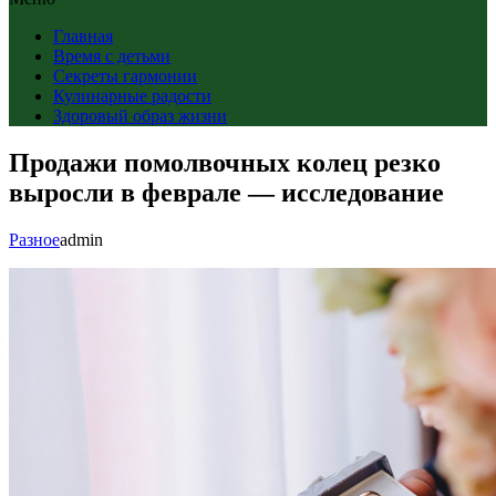
Главная
Время с детьми
Секреты гармонии
Кулинарные радости
Здоровый образ жизни
Продажи помолвочных колец резко
выросли в феврале — исследование
Разное
admin