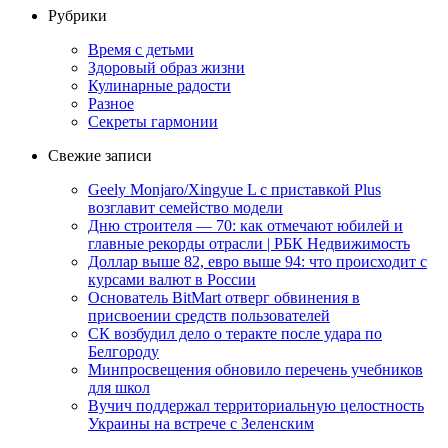
Рубрики
Время с детьми
Здоровый образ жизни
Кулинарные радости
Разное
Секреты гармонии
Свежие записи
Geely Monjaro/Xingyue L с приставкой Plus
возглавит семейство модели
Дню строителя — 70: как отмечают юбилей и
главные рекорды отрасли | РБК Недвижимость
Доллар выше 82, евро выше 94: что происходит с
курсами валют в России
Основатель BitMart отверг обвинения в
присвоении средств пользователей
СК возбудил дело о теракте после удара по
Белгороду
Минпросвещения обновило перечень учебников
для школ
Вучич поддержал территориальную целостность
Украины на встрече с Зеленским