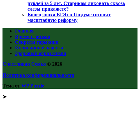
рублей за 5 лет. Старикам ликовать сквозь
слезы прикажете?
Конец эпохи ЕГЭ: в Госдуме готовят
масштабную реформу
Главная
Время с детьми
Секреты гармонии
Кулинарные радости
Здоровый образ жизни
Счастливая Семья
© 2026
Политика конфиденциальности
Тема от
WP Puzzle
➤