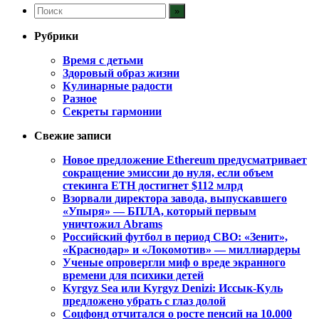
Рубрики
Время с детьми
Здоровый образ жизни
Кулинарные радости
Разное
Секреты гармонии
Свежие записи
Новое предложение Ethereum предусматривает
сокращение эмиссии до нуля, если объем
стекинга ETH достигнет $112 млрд
Взорвали директора завода, выпускавшего
«Упыря» — БПЛА, который первым
уничтожил Abrams
Российский футбол в период СВО: «Зенит»,
«Краснодар» и «Локомотив» — миллиардеры
Ученые опровергли миф о вреде экранного
времени для психики детей
Kyrgyz Sea или Kyrgyz Denizi: Иссык-Куль
предложено убрать с глаз долой
Соцфонд отчитался о росте пенсий на 10.000